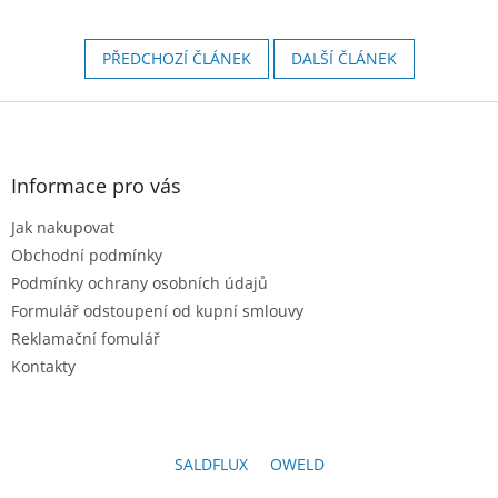
PŘEDCHOZÍ ČLÁNEK
DALŠÍ ČLÁNEK
Z
á
p
a
Informace pro vás
t
Jak nakupovat
í
Obchodní podmínky
Podmínky ochrany osobních údajů
Formulář odstoupení od kupní smlouvy
Reklamační fomulář
Kontakty
SALDFLUX
OWELD