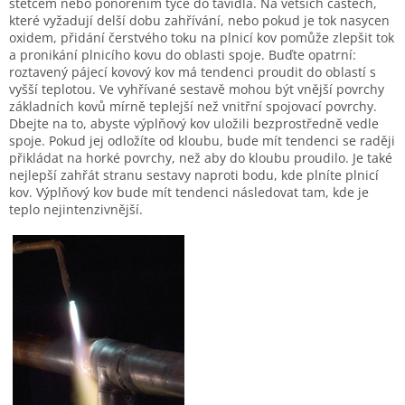
štětcem nebo ponořením tyče do tavidla. Na větších částech,
které vyžadují delší dobu zahřívání, nebo pokud je tok nasycen
oxidem, přidání čerstvého toku na plnicí kov pomůže zlepšit tok
a pronikání plnicího kovu do oblasti spoje. Buďte opatrní:
roztavený pájecí kovový kov má tendenci proudit do oblastí s
vyšší teplotou. Ve vyhřívané sestavě mohou být vnější povrchy
základních kovů mírně teplejší než vnitřní spojovací povrchy.
Dbejte na to, abyste výplňový kov uložili bezprostředně vedle
spoje. Pokud jej odložíte od kloubu, bude mít tendenci se raději
přikládat na horké povrchy, než aby do kloubu proudilo. Je také
nejlepší zahřát stranu sestavy naproti bodu, kde plníte plnicí
kov. Výplňový kov bude mít tendenci následovat tam, kde je
teplo nejintenzivnější.