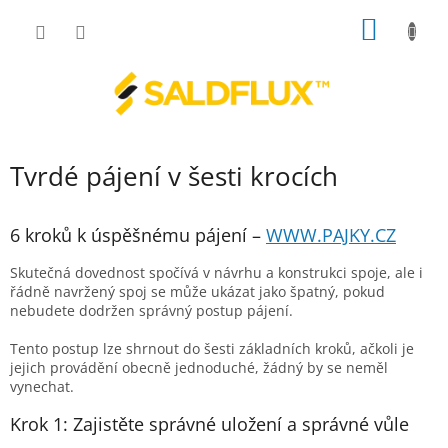
Přejít
NÁKUP
na
obsah
KOŠÍK
Tvrdé pájení v šesti krocích
6 kroků k úspěšnému pájení –
WWW.PAJKY.CZ
Skutečná dovednost spočívá v návrhu a konstrukci spoje, ale i
řádně navržený spoj se může ukázat jako špatný, pokud
nebudete dodržen správný postup pájení.
Tento postup lze shrnout do šesti základních kroků, ačkoli je
jejich provádění obecně jednoduché, žádný by se neměl
vynechat.
Krok 1: Zajistěte správné uložení a správné vůle