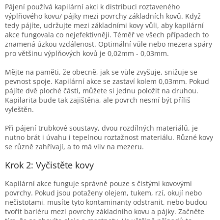
Pájení používá kapilární akci k distribuci roztaveného
výplňového kovu/ pájky mezi povrchy základních kovů. Když
tedy pájíte, udržujte mezi základními kovy vůli, aby kapilární
akce fungovala co nejefektivněji. Téměř ve všech případech to
znamená úzkou vzdálenost. Optimální vůle nebo mezera spáry
pro většinu výplňových kovů je 0,02mm - 0,03mm.
Mějte na paměti, že obecně, jak se vůle zvyšuje, snižuje se
pevnost spoje. Kapilární akce se zastaví kolem 0,03mm. Pokud
pájíte dvě ploché části, můžete si jednu položit na druhou.
Kapilarita bude tak zajištěna, ale povrch nesmí být příliš
vyleštěn.
Při pájení trubkové soustavy, dvou rozdílných materiálů, je
nutno brát i úvahu i tepelnou roztažnost materiálu. Různé kovy
se různě zahřívají, a to má vliv na mezeru.
Krok 2: Vyčistěte kovy
Kapilární akce funguje správně pouze s čistými kovovými
povrchy. Pokud jsou potaženy olejem, tukem, rzí, okují nebo
nečistotami, musíte tyto kontaminanty odstranit, nebo budou
tvořit bariéru mezi povrchy základního kovu a pájky. Začněte