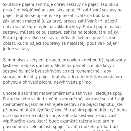
Skutečné pájení zahrnuje ohřev sestavy na pájecí teplotu a
protečení/výplňového kovu skrz spoj. Při zahřívání sestavy na
pájecí teplotu se ujistěte, že ji nezahříváte na bod tání
základních materiálů. Za prvé, proces zahřívání: Při pájení
natvrdo aplikujte teplo na základní kovy. Pokud pájíte malou
sestavu, můžete celou sestavu zahřát na teplotu tání pájky.
Pokud pájíte velkou sestavu, ohřívejte kolem spoje širokou
oblast. Ruční pájecí soupravy se nejčastěji používá k pájení
jedné sestavy
Zemní plyn, acetylen, propan, propylen - mohou být spalovány
kyslíkem nebo vzduchem. Mějte na paměti, že oba kovy v
sestavě by měly být zahřívány co nej rovnoměrněji, aby
současně dosáhly pájecí teploty. Udržujte hořák v neustálém
pohybu a ohřívací plochu nevyhřívejte přímo.
Chcete-li zabránit nerovnoměrnému zahřívání, sledujte spoj.
Pokud se jeho vzhled změní rovnoměrně, součásti se zahřívají
rovnoměrně. Jakmile zahřejete sestavu na pájecí teplotu, jste
připraveni uložit výplňový kov. Při ručním pájení držte tyč nebo
drát opatrně na oblasti spoje. Zahřátá sestava roztaví část
výplňového kovu, která bude okamžitě tažena kapilárním
působením v celé oblasti spoje. Tavidlo můžete přidat buď