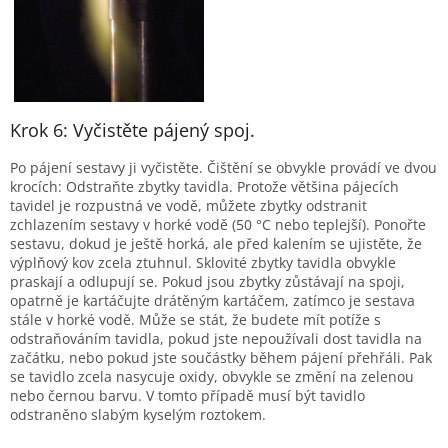
Krok 6: Vyčistěte pájený spoj.
Po pájení sestavy ji vyčistěte. Čištění se obvykle provádí ve dvou
krocích: Odstraňte zbytky tavidla. Protože většina pájecích
tavidel je rozpustná ve vodě, můžete zbytky odstranit
zchlazením sestavy v horké vodě (50 °C nebo teplejší). Ponořte
sestavu, dokud je ještě horká, ale před kalením se ujistěte, že
výplňový kov zcela ztuhnul. Sklovité zbytky tavidla obvykle
praskají a odlupují se. Pokud jsou zbytky zůstávají na spoji,
opatrně je kartáčujte drátěným kartáčem, zatímco je sestava
stále v horké vodě. Může se stát, že budete mít potíže s
odstraňováním tavidla, pokud jste nepoužívali dost tavidla na
začátku, nebo pokud jste součástky během pájení přehřáli. Pak
se tavidlo zcela nasycuje oxidy, obvykle se změní na zelenou
nebo černou barvu. V tomto případě musí být tavidlo
odstraněno slabým kyselým roztokem.