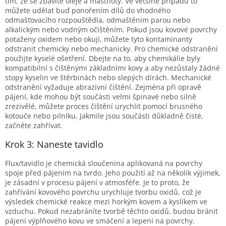
tím, že se zbavíte oleje a mastnoty. Ve většině případů to
můžete udělat buď ponořením dílů do vhodného
odmašťovacího rozpouštědla, odmaštěním parou nebo
alkalickým nebo vodným očištěním. Pokud jsou kovové povrchy
potaženy oxidem nebo okují, můžete tyto kontaminanty
odstranit chemicky nebo mechanicky. Pro chemické odstranění
použijte kyselé ošetření. Dbejte na to, aby chemikálie byly
kompatibilní s čištěnými základními kovy a aby nezůstaly žádné
stopy kyselin ve štěrbinách nebo slepých dírách. Mechanické
odstranění vyžaduje abrazivní čištění. Zejména při opravě
pájení, kde mohou být součásti velmi špinavé nebo silně
zrezivělé, můžete proces čištění urychlit pomocí brusného
kotouče nebo pilníku. Jakmile jsou součásti důkladně čisté,
začněte zahřívat.
Krok 3: Naneste tavidlo
Flux/tavidlo je chemická sloučenina aplikovaná na povrchy
spoje před pájením na tvrdo. Jeho použití až na několik výjimek,
je zásadní v procesu pájení v atmosféře. Je to proto, že
zahřívání kovového povrchu urychluje tvorbu oxidů, což je
výsledek chemické reakce mezi horkým kovem a kyslíkem ve
vzduchu. Pokud nezabráníte tvorbě těchto oxidů, budou bránit
pájení výplňového kovu ve smáčení a lepení na povrchy.