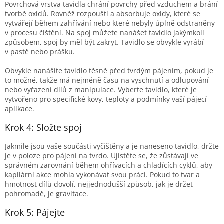
Povrchová vrstva tavidla chrání povrchy před vzduchem a brání
tvorbě oxidů. Rovněž rozpouští a absorbuje oxidy, které se
vytvářejí během zahřívání nebo které nebyly úplně odstraněny
v procesu čištění. Na spoj můžete nanášet tavidlo jakýmkoli
způsobem, spoj by měl být zakryt. Tavidlo se obvykle vyrábí
v pastě nebo prášku.
Obvykle nanášíte tavidlo těsně před tvrdým pájením, pokud je
to možné, takže má nejméně času na vyschnutí a odlupování
nebo vyřazení dílů z manipulace. Vyberte tavidlo, které je
vytvořeno pro specifické kovy, teploty a podmínky vaší pájecí
aplikace.
Krok 4: Složte spoj
Jakmile jsou vaše součásti vyčištěny a je naneseno tavidlo, držte
je v poloze pro pájení na tvrdo. Ujistěte se, že zůstávají ve
správném zarovnání během ohřívacích a chladících cyklů, aby
kapilární akce mohla vykonávat svou práci. Pokud to tvar a
hmotnost dílů dovolí, nejjednodušší způsob, jak je držet
pohromadě, je gravitace.
Krok 5: Pájejte