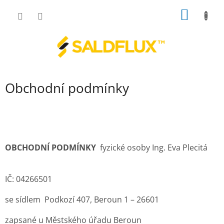
Přejít
NÁKUP
na
obsah
KOŠÍK
Obchodní podmínky
OBCHODNÍ PODMÍNKY
fyzické osoby Ing. Eva Plecitá
IČ: 04266501
se sídlem Podkozí 407, Beroun 1 – 26601
zapsané u Městského úřadu Beroun