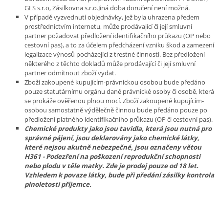
GLS s.r.o, Zásilkovna s.r.o.Jiná doba doručení není možná.
V případě vyzvednutí objednávky, jež byla uhrazena předem
prostřednictvím internetu, může prodávající či její smluvní
partner požadovat předložení identifikačního průkazu (OP nebo
cestovní pas), a to za účelem předcházení vzniku škod a zamezení
legalizace výnosů pocházející z trestné činnosti. Bez předložení
některého z těchto dokladů může prodávající či její smluvní
partner odmítnout zboží vydat.
Zboží zakoupené kupujícím-právnickou osobou bude předáno
pouze statutárnímu orgánu dané právnické osoby či osobě, která
se prokáže ověřenou plnou mocí. Zboží zakoupené kupujícím-
osobou samostatně výdělečně činnou bude předáno pouze po
předložení platného identifikačního průkazu (OP či cestovní pas).
Chemické produkty jako jsou tavidla, která jsou nutná pro
správné pájení, jsou deklarovány jako chemické látky,
které nejsou akutně nebezpečné, jsou označeny větou
H361 - Podezření na poškození reprodukční schopnosti
nebo plodu v těle matky. Zde je prodej pouze od 18 let.
Vzhledem k povaze látky, bude při předání zásilky kontrola
plnoletosti příjemce.