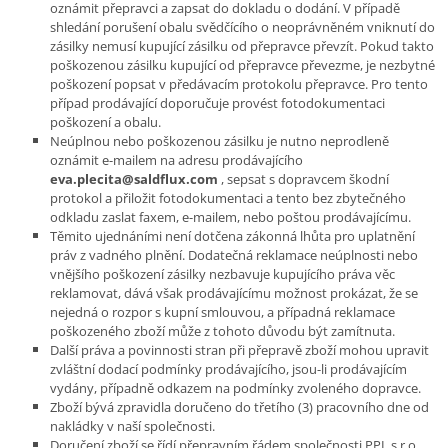
oznámit přepravci a zapsat do dokladu o dodání. V případě
shledání porušení obalu svědčícího o neoprávněném vniknutí do
zásilky nemusí kupující zásilku od přepravce převzít. Pokud takto
poškozenou zásilku kupující od přepravce převezme, je nezbytné
poškození popsat v předávacím protokolu přepravce. Pro tento
případ prodávající doporučuje provést fotodokumentaci
poškození a obalu.
Neúplnou nebo poškozenou zásilku je nutno neprodleně
oznámit e-mailem na adresu prodávajícího
eva.plecita@saldflux.com
, sepsat s dopravcem škodní
protokol a přiložit fotodokumentaci a tento bez zbytečného
odkladu zaslat faxem, e-mailem, nebo poštou prodávajícímu.
Těmito ujednáními není dotčena zákonná lhůta pro uplatnění
práv z vadného plnění. Dodatečná reklamace neúplnosti nebo
vnějšího poškození zásilky nezbavuje kupujícího práva věc
reklamovat, dává však prodávajícímu možnost prokázat, že se
nejedná o rozpor s kupní smlouvou, a případná reklamace
poškozeného zboží může z tohoto důvodu být zamítnuta.
Další práva a povinnosti stran při přepravě zboží mohou upravit
zvláštní dodací podmínky prodávajícího, jsou-li prodávajícím
vydány, případně odkazem na podmínky zvoleného dopravce.
Zboží bývá zpravidla doručeno do třetího (3) pracovního dne od
nakládky v naší společnosti.
Doručení zboží se řídí přepravním řádem společnosti PPL s.r.o. ,