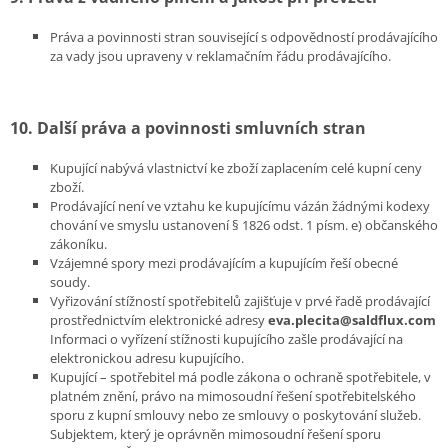
Práva a povinnosti stran související s odpovědností prodávajícího
za vady jsou upraveny v reklamačním řádu prodávajícího.
10. Další práva a povinnosti smluvních stran
Kupující nabývá vlastnictví ke zboží zaplacením celé kupní ceny
zboží.
Prodávající není ve vztahu ke kupujícímu vázán žádnými kodexy
chování ve smyslu ustanovení § 1826 odst. 1 písm. e) občanského
zákoníku.
Vzájemné spory mezi prodávajícím a kupujícím řeší obecné
soudy.
Vyřizování stížností spotřebitelů zajišťuje v prvé řadě prodávající
prostřednictvím elektronické adresy
eva.plecita@saldflux.com
Informaci o vyřízení stížnosti kupujícího zašle prodávající na
elektronickou adresu kupujícího.
Kupující – spotřebitel má podle zákona o ochraně spotřebitele, v
platném znění, právo na mimosoudní řešení spotřebitelského
sporu z kupní smlouvy nebo ze smlouvy o poskytování služeb.
Subjektem, který je oprávněn mimosoudní řešení sporu