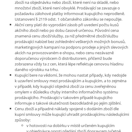
zboží na objednávku nebo zboží, které není na skladě, nebo
množství zboží, které není obvyklé. Prodávající se zavazuje o
požadavku zálohové platby informovat kupujícího neprodleně.
Ustanovení § 2119 odst. 1 občanského zákoníku se nepoužije.
Akční ceny platí do vyprodání zásob při uvedení počtu kusů
akčního zboží nebo po dobu časově určenou. Původní cena
znamená cenu zboží/služby, za niž předmětné zboží/službu
prodávající nabízel bez zohlednění veškerých možných bonusů,
marketingových kampaní na podporu prodeje a jiných slevových
akcích na provozovaném e-shopu, nebo cenu nezávazně
doporučenou výrobcem či distributorem, přičemž bude
zobrazena vždy ta z cen, která lépe reflektuje cenovou hladinu
daného výrobku na trhu.
Kupující bere na vědomí, že mohou nastat případy, kdy nedojde
k uzavření smlouvy mezi prodávajícím a kupujícím, a to zejména
v případě, kdy kupující objedná zboží za cenu zveřejněnou
omylem v důsledku chyby interního informačního systému
prodávajícího. Prodávající v takovém případě kupujícího
informuje o takové skutečnosti bezodkladně po jejím zjištění.
Cenu zboží a případné náklady spojené s dodáním zboží dle
kupní smlouvy může kupující uhradit prodávajícímu následujícími
způsoby:
v hotovosti na dobírku v místě určeném kupujícím
v objednávce oproti předání zboží dopravcem (včetně