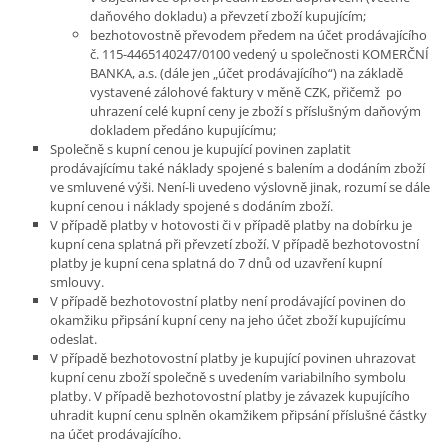
daňového dokladu) a převzetí zboží kupujícím;
bezhotovostně převodem předem na účet prodávajícího
č. 115-4465140247/0100 vedený u společnosti KOMERČNÍ
BANKA, a.s. (dále jen „účet prodávajícího“) na základě
vystavené zálohové faktury v měně CZK, přičemž po
uhrazení celé kupní ceny je zboží s příslušným daňovým
dokladem předáno kupujícímu;
Společně s kupní cenou je kupující povinen zaplatit
prodávajícímu také náklady spojené s balením a dodáním zboží
ve smluvené výši. Není-li uvedeno výslovně jinak, rozumí se dále
kupní cenou i náklady spojené s dodáním zboží.
V případě platby v hotovosti či v případě platby na dobírku je
kupní cena splatná při převzetí zboží. V případě bezhotovostní
platby je kupní cena splatná do 7 dnů od uzavření kupní
smlouvy.
V případě bezhotovostní platby není prodávající povinen do
okamžiku připsání kupní ceny na jeho účet zboží kupujícímu
odeslat.
V případě bezhotovostní platby je kupující povinen uhrazovat
kupní cenu zboží společně s uvedením variabilního symbolu
platby. V případě bezhotovostní platby je závazek kupujícího
uhradit kupní cenu splněn okamžikem připsání příslušné částky
na účet prodávajícího.