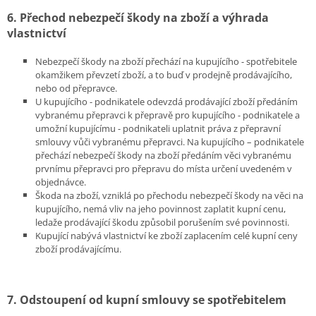
6. Přechod nebezpečí škody na zboží a výhrada
vlastnictví
Nebezpečí škody na zboží přechází na kupujícího - spotřebitele
okamžikem převzetí zboží, a to buď v prodejně prodávajícího,
nebo od přepravce.
U kupujícího - podnikatele odevzdá prodávající zboží předáním
vybranému přepravci k přepravě pro kupujícího - podnikatele a
umožní kupujícímu - podnikateli uplatnit práva z přepravní
smlouvy vůči vybranému přepravci. Na kupujícího – podnikatele
přechází nebezpečí škody na zboží předáním věci vybranému
prvnímu přepravci pro přepravu do místa určení uvedeném v
objednávce.
Škoda na zboží, vzniklá po přechodu nebezpečí škody na věci na
kupujícího, nemá vliv na jeho povinnost zaplatit kupní cenu,
ledaže prodávající škodu způsobil porušením své povinnosti.
Kupující nabývá vlastnictví ke zboží zaplacením celé kupní ceny
zboží prodávajícímu.
7. Odstoupení od kupní smlouvy se spotřebitelem