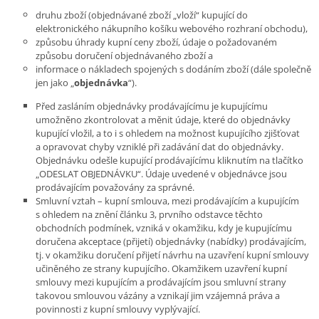
druhu zboží (objednávané zboží „vloží“ kupující do
elektronického nákupního košíku webového rozhraní obchodu),
způsobu úhrady kupní ceny zboží, údaje o požadovaném
způsobu doručení objednávaného zboží a
informace o nákladech spojených s dodáním zboží (dále společně
jen jako „
objednávka
“).
Před zasláním objednávky prodávajícímu je kupujícímu
umožněno zkontrolovat a měnit údaje, které do objednávky
kupující vložil, a to i s ohledem na možnost kupujícího zjišťovat
a opravovat chyby vzniklé při zadávání dat do objednávky.
Objednávku odešle kupující prodávajícímu kliknutím na tlačítko
„ODESLAT OBJEDNÁVKU“. Údaje uvedené v objednávce jsou
prodávajícím považovány za správné.
Smluvní vztah – kupní smlouva, mezi prodávajícím a kupujícím
s ohledem na znění článku 3, prvního odstavce těchto
obchodních podmínek, vzniká v okamžiku, kdy je kupujícímu
doručena akceptace (přijetí) objednávky (nabídky) prodávajícím,
tj. v okamžiku doručení přijetí návrhu na uzavření kupní smlouvy
učiněného ze strany kupujícího. Okamžikem uzavření kupní
smlouvy mezi kupujícím a prodávajícím jsou smluvní strany
takovou smlouvou vázány a vznikají jim vzájemná práva a
povinnosti z kupní smlouvy vyplývající.