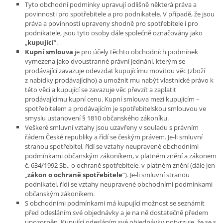
Tyto obchodní podmínky upravují odlišně některá práva a
povinnosti pro spotřebitele a pro podnikatele. V případě, že jsou
práva a povinnosti upraveny shodně pro spotřebitele i pro
podnikatele, jsou tyto osoby dále společně označovány jako
„
kupující
“.
Kupní smlouva
je pro účely těchto obchodních podmínek
vymezena jako dvoustranné právní jednání, kterým se
prodávající zavazuje odevzdat kupujícímu movitou věc (zboží
z nabídky prodávajícího) a umožnit mu nabýt vlastnické právo k
této věci a kupující se zavazuje věc převzít a zaplatit
prodávajícímu kupní cenu. Kupní smlouva mezi kupujícím –
spotřebitelem a prodávajícím je spotřebitelskou smlouvou ve
smyslu ustanovení § 1810 občanského zákoníku.
Veškeré smluvní vztahy jsou uzavřeny v souladu s právním
řádem České republiky a řídí se českým právem. Je-li smluvní
stranou spotřebitel, řídí se vztahy neupravené obchodními
podmínkami občanským zákoníkem, v platném znění a zákonem
č. 634/1992 Sb., o ochraně spotřebitele, v platném znění (dále jen
„
zákon o ochraně spotřebitele
“). Je-li smluvní stranou
podnikatel, řídí se vztahy neupravené obchodními podmínkami
občanským zákoníkem.
S obchodními podmínkami má kupující možnost se seznámit
před odesláním své objednávky a je na ně dostatečně předem
upozorněn. Kupující odesláním své objednávky potvrzuje, že se s