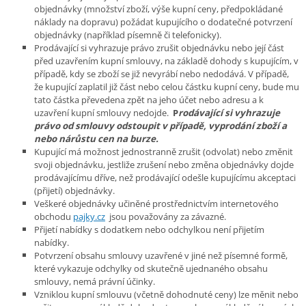
objednávky (množství zboží, výše kupní ceny, předpokládané
náklady na dopravu) požádat kupujícího o dodatečné potvrzení
objednávky (například písemně či telefonicky).
Prodávající si vyhrazuje právo zrušit objednávku nebo její část
před uzavřením kupní smlouvy, na základě dohody s kupujícím, v
případě, kdy se zboží se již nevyrábí nebo nedodává. V případě,
že kupující zaplatil již část nebo celou částku kupní ceny, bude mu
tato částka převedena zpět na jeho účet nebo adresu a k
uzavření kupní smlouvy nedojde.
P
rodávající si vyhrazuje
právo od smlouvy odstoupit v případě, vyprodání zboží a
nebo nárůstu cen na burze.
Kupující má možnost jednostranně zrušit (odvolat) nebo změnit
svoji objednávku, jestliže zrušení nebo změna objednávky dojde
prodávajícímu dříve, než prodávající odešle kupujícímu akceptaci
(přijetí) objednávky.
Veškeré objednávky učiněné prostřednictvím internetového
obchodu
pajky.cz
jsou považovány za závazné.
Přijetí nabídky s dodatkem nebo odchylkou není přijetím
nabídky.
Potvrzení obsahu smlouvy uzavřené v jiné než písemné formě,
které vykazuje odchylky od skutečně ujednaného obsahu
smlouvy, nemá právní účinky.
Vzniklou kupní smlouvu (včetně dohodnuté ceny) lze měnit nebo