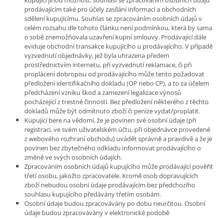
prodávajícím také pro účely zasílání informací a obchodních
sdělení kupujícímu. Souhlas se zpracováním osobních údajů v
celém rozsahu dle tohoto článku není podmínkou, která by sama
o sobě znemožňovala uzavření kupní smlouvy. Prodávající dále
eviduje obchodní transakce kupujícího u prodávajícího. V případě
vyzvednutí objednávky, jež byla uhrazena předem
prostřednictvím internetu, při vyzvednutí reklamace, či při
proplácení dobropisu od prodávajícího může tento požadovat
předložení identifikačního dokladu (OP nebo CP), a to za účelem
předcházení vzniku škod a zamezení legalizace výnosů
pocházející z trestné činnosti. Bez předložení některého z těchto
dokladů může být odmítnuto zboží či peníze vydat/proplatit.
Kupující bere na vědomí, že je povinen své osobní údaje (při
registraci, ve svém uživatelském účtu, při objednávce provedené
z webového rozhraní obchodu) uvádět správně a pravdivě a že je
povinen bez zbytečného odkladu informovat prodávajícího o
změně ve svých osobních údajích.
Zpracováním osobních údajů kupujícího může prodávající pověřit
třetí osobu, jakožto zpracovatele. Kromě osob dopravujících
zboží nebudou osobní údaje prodávajícím bez předchozího
souhlasu kupujícího předávány třetím osobám.
Osobní údaje budou zpracovávány po dobu neurčitou. Osobní
údaje budou zpracovávány v elektronické podobě