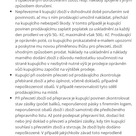
způsobem doručení.
Nepřevezme-li kupující zboží v dohodnuté době porušením své
povinnosti, ač mu s ním prodávající umožnil nakládat, přechází
na kupujícího nebezpečí škody. V tomto případě je kupující
povinen prodávajícímu zaplatit poplatek za uskladnění za každý
den prodlení ve výši 50,- Kč, maximálně však 500,- Kč. Prodávající
je oprávněn poté, co kupujícího prokazatelně e-mailem upozorní
a poskytne mu novou přiměřenou lhůtu pro převzetí, zboží
vhodným způsobem prodat. Náklady na uskladnění a náklady
marného dodání zboží z důvodu nedostatku součinnosti na
straně kupujícího v nezbytně nutné výši je prodejce oprávněn
vůči kupujícímu započíst na výtěžek prodeje.
Kupující při osobním převzetí od prodávajícího zkontroluje
přebírané zboží a jeho úplnost, včetně dokladů, případně
nepoškozenost obalů. V případě nesrovnalostí tyto sdělí
prodávajícímu na místě.
Při převzetí zboží od přepravce je kupující povinen zkontrolovat
stav zásilky (počet balíků, neporušenost pásky s firemním logem,
neporušenost obalů zboží i zboží samotné) dle předloženého
přepravního listu. Až poté podepsat přepravní list, dodací list
nebo jiný doklad o převzetí a předání zásilky, kdy tím kupující
souhlasí s převzetím zboží a stvrzuje, že zboží bylo dodáno
nepoškozené. V případě jakýchkoliv závad toto neprodleně