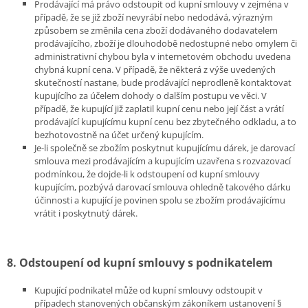
Prodávající má právo odstoupit od kupní smlouvy v zejména v
případě, že se již zboží nevyrábí nebo nedodává, výrazným
způsobem se změnila cena zboží dodávaného dodavatelem
prodávajícího, zboží je dlouhodobě nedostupné nebo omylem či
administrativní chybou byla v internetovém obchodu uvedena
chybná kupní cena. V případě, že některá z výše uvedených
skutečností nastane, bude prodávající neprodleně kontaktovat
kupujícího za účelem dohody o dalším postupu ve věci. V
případě, že kupující již zaplatil kupní cenu nebo její část a vrátí
prodávající kupujícímu kupní cenu bez zbytečného odkladu, a to
bezhotovostně na účet určený kupujícím.
Je-li společně se zbožím poskytnut kupujícímu dárek, je darovací
smlouva mezi prodávajícím a kupujícím uzavřena s rozvazovací
podmínkou, že dojde-li k odstoupení od kupní smlouvy
kupujícím, pozbývá darovací smlouva ohledně takového dárku
účinnosti a kupující je povinen spolu se zbožím prodávajícímu
vrátit i poskytnutý dárek.
8. Odstoupení od kupní smlouvy s podnikatelem
Kupující podnikatel může od kupní smlouvy odstoupit v
případech stanovených občanským zákoníkem ustanovení §