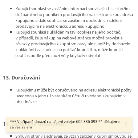
Kupující souhlasí se zasíláním informací souvisejících se zbožím,
službami nebo podnikem prodávajícího na elektronickou adresu
kupujícího a dále souhlasí se zasíláním obchodních sdělení
prodávajícím na elektronickou adresu kupujícího.
Kupující souhlasí s ukládáním tzv. cookies na jeho počítač.
V případě, že je nákup na webové stránce možné provést a
závazky prodávajícího z kupní smlouvy plnit, aniž by docházelo
k ukládání tzv. cookies na počítač kupujícího, může kupující
souhlas podle předchozí věty kdykoliv odvolat.
13. Doručování
Kupujícímu může být doručováno na adresu elektronické pošty
uvedenou v jeho uživatelském účtu či uvedenou kupujícím v
objednávce.
*** V případě dotazů na pájení volejte 602 336 093 ** děkujeme
14. Závěrečná ustanovení
za váš zájem
Smluvní strany sjednávají, že vztah založený kupní smlouvou se