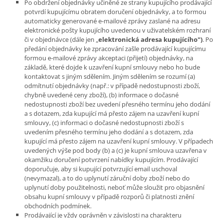
Po obdržení objednávky učiněné ze strany kupujícího prodávající
potvrdí kupujícímu obratem doručení objednávky, a to formou
automaticky generované e-mailové zprávy zaslané na adresu
elektronické pošty kupujícího uvedenou v uživatelském rozhraní
či v objednávce (dále jen „
elektronická adresa kupujícího")
. Po
předání objednávky ke zpracování zašle prodávající kupujícímu
formou e-mailové zprávy akceptaci (přijetí) objednávky, na
základě, které dojde k uzavření kupní smlouvy nebo ho bude
kontaktovat s jiným sdělením. Jiným sdělením se rozumí (a)
odmítnutí objednávky (např.: v případě nedostupnosti zboží,
chybně uvedené ceny zboží), (b) informace o dočasné
nedostupnosti zboží bez uvedení přesného termínu jeho dodání
a s dotazem, zda kupující má přesto zájem na uzavření kupní
smlouvy, (c) informaci o dočasné nedostupnosti zboží s
uvedením přesného termínu jeho dodání a s dotazem, zda
kupující má přesto zájem na uzavření kupní smlouvy. V případech
uvedených výše pod body (b) a (c) je kupní smlouva uzavřena v
okamžiku doručení potvrzení nabídky kupujícím. Prodávající
doporučuje, aby si kupující potvrzující email uschoval
(nevymazal), a to do uplynutí záruční doby zboží nebo do
uplynutí doby použitelnosti, neboť může sloužit pro objasnění
obsahu kupní smlouvy v případě rozporů či platnosti znění
obchodních podmínek.
Prodávající je vždy oprávněn v závislosti na charakteru