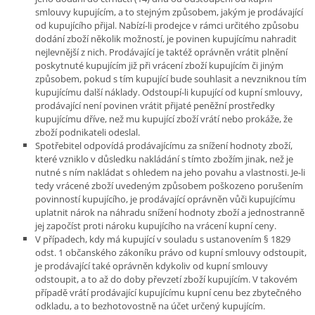
smlouvy kupujícím, a to stejným způsobem, jakým je prodávající
od kupujícího přijal. Nabízí-li prodejce v rámci určitého způsobu
dodání zboží několik možností, je povinen kupujícímu nahradit
nejlevnější z nich. Prodávající je taktéž oprávněn vrátit plnění
poskytnuté kupujícím již při vrácení zboží kupujícím či jiným
způsobem, pokud s tím kupující bude souhlasit a nevzniknou tím
kupujícímu další náklady. Odstoupí-li kupující od kupní smlouvy,
prodávající není povinen vrátit přijaté peněžní prostředky
kupujícímu dříve, než mu kupující zboží vrátí nebo prokáže, že
zboží podnikateli odeslal.
Spotřebitel odpovídá prodávajícímu za snížení hodnoty zboží,
které vzniklo v důsledku nakládání s tímto zbožím jinak, než je
nutné s ním nakládat s ohledem na jeho povahu a vlastnosti. Je-li
tedy vrácené zboží uvedeným způsobem poškozeno porušením
povinností kupujícího, je prodávající oprávněn vůči kupujícímu
uplatnit nárok na náhradu snížení hodnoty zboží a jednostranně
jej započíst proti nároku kupujícího na vrácení kupní ceny.
V případech, kdy má kupující v souladu s ustanovením § 1829
odst. 1 občanského zákoníku právo od kupní smlouvy odstoupit,
je prodávající také oprávněn kdykoliv od kupní smlouvy
odstoupit, a to až do doby převzetí zboží kupujícím. V takovém
případě vrátí prodávající kupujícímu kupní cenu bez zbytečného
odkladu, a to bezhotovostně na účet určený kupujícím.