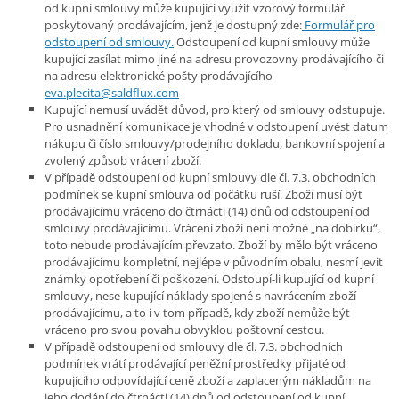
od kupní smlouvy může kupující využit vzorový formulář
poskytovaný prodávajícím, jenž je dostupný zde:
Formulář pro
odstoupení od smlouvy.
Odstoupení od kupní smlouvy může
kupující zasílat mimo jiné na adresu provozovny prodávajícího či
na adresu elektronické pošty prodávajícího
eva.plecita@saldflux.com
Kupující nemusí uvádět důvod, pro který od smlouvy odstupuje.
Pro usnadnění komunikace je vhodné v odstoupení uvést datum
nákupu či číslo smlouvy/prodejního dokladu, bankovní spojení a
zvolený způsob vrácení zboží.
V případě odstoupení od kupní smlouvy dle čl. 7.3. obchodních
podmínek se kupní smlouva od počátku ruší. Zboží musí být
prodávajícímu vráceno do čtrnácti (14) dnů od odstoupení od
smlouvy prodávajícímu. Vrácení zboží není možné „na dobírku“,
toto nebude prodávajícím převzato. Zboží by mělo být vráceno
prodávajícímu kompletní, nejlépe v původním obalu, nesmí jevit
známky opotřebení či poškození. Odstoupí-li kupující od kupní
smlouvy, nese kupující náklady spojené s navrácením zboží
prodávajícímu, a to i v tom případě, kdy zboží nemůže být
vráceno pro svou povahu obvyklou poštovní cestou.
V případě odstoupení od smlouvy dle čl. 7.3. obchodních
podmínek vrátí prodávající peněžní prostředky přijaté od
kupujícího odpovídající ceně zboží a zaplaceným nákladům na
jeho dodání do čtrnácti (14) dnů od odstoupení od kupní