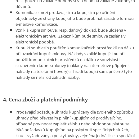
rušit pouze na základě dohody stran nebo na základě zákonných
důvodů.
Komunikace mezi prodávajícím a kupujícím po učinění
objednávky ze strany kupujícího bude probíhat zásadně formou
e-mailové komunikace.
Vzniklá kupní smlouva, resp. daňový doklad, bude uložena v
elektronickém archivu. Zákazníkům bude smlouva zaslána v
elektronické podobě.
Kupující souhlasí s použitím komunikačních prostředků na dálku
při uzavírání kupní smlouvy. Náklady vzniklé kupujícímu při
použití komunikačních prostředků na dálku v souvislosti
s uzavřením kupní smlouvy (náklady na internetové připojení,
náklady na telefonní hovory) si hradí kupující sám, přičemž tyto
náklady se neliší od základní sazby.
4. Cena zboží a platební podmínky
Prodávající požaduje úhradu kupní ceny dle zvoleného způsobu
úhrady před převzetím plnění kupujícím od prodávajícího,
případná povinnost zaplatit zálohu nebo obdobnou platbu se
týká požadavků Kupujícího na poskytnutí specifických služeb,
jsou-li vyžadovány a poskytovány, zejména jedná-li se o speciální