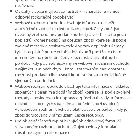
nezávazná.
Obrázky u zboží mají pouze ilustrativní charakter a nemusí
odpovídat skutečné podobě věci.
Webové rozhraní obchodu obsahuje informace o zboží,
a to včetně uvedení cen jednotlivého zboží. Ceny zboží jsou
uvedeny včetně daně z přidané hodnoty a všech souvisejících
poplatků, kromě nákladů na doručení zboží, které se liší podle
zvolené metody a poskytovatele dopravy a způsobu úhrady,
tyto jsou platné pouze při objednání zboží prostřednictvím
internetového obchodu. Ceny zboží zůstávají v platnosti
po dobu, kdy jsou zobrazovány ve webovém rozhraní obchodu,
s výjimkou zjevných chyb. Tímto ustanovením není omezena
možnost prodávajícího uzavřít kupní smlouvu za individuálně
sjednaných podmínek.
Webové rozhraní obchodu obsahuje také informace o nákladech
spojených s balením a dodáním zboží, které se liší podle zvolené
metody a poskytovatele dopravy a způsobu úhrady. Informace o
nákladech spojených s balením a dodáním zboží uvedené
ve webovém rozhraní obchodu platí pouze v případech, kdy je
zboží doručováno v rámci území České republiky.
Pro objednání zboží vyplní kupující objednávkový formulář
ve webovém rozhraní obchodu. Objednávkový formulář
obsahuje zejména informace o: