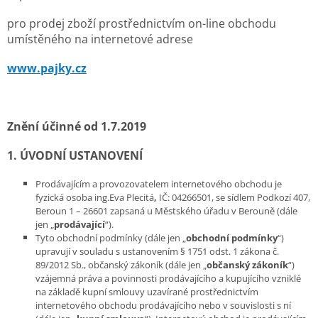
pro prodej zboží prostřednictvím on-line obchodu
umístěného na internetové adrese
www.pajky.cz
Znění účinné od 1.7.2019
1. ÚVODNÍ USTANOVENÍ
Prodávajícím a provozovatelem internetového obchodu je
fyzická osoba ing.Eva Plecitá
,
IČ: 04266501, se sídlem Podkozí 407,
Beroun 1 – 26601 zapsaná u Městského úřadu v Berouně (dále
jen „
prodávající
“).
Tyto obchodní podmínky (dále jen „
obchodní podmínky
“)
upravují v souladu s ustanovením § 1751 odst. 1 zákona č.
89/2012 Sb., občanský zákoník (dále jen „
občanský zákoník
“)
vzájemná práva a povinnosti prodávajícího a kupujícího vzniklé
na základě kupní smlouvy uzavírané prostřednictvím
internetového obchodu prodávajícího nebo v souvislosti s ní