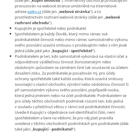
(dále jen „
kupní smlouva
“). Internetový obchod je prodávajícím
provozován na webové stránce umístněné na internetové
adrese
pajky.cz
(dále jen „
webová stránka
“), a to
prostřednictvím rozhraní webové stránky (dále jen „
webové
rozhraní obchodu
“).
Kupujícím je spotřebitel nebo podnikatel.
Spotřebitelem je každý člověk, který mimo rámec své
podnikatelské činnosti nebo mimo rámec samostatného výkonu
svého povolání uzavírá smlouvu s prodávajícím nebo s ním jinak
jedná (dále jaké jako „
kupující -
spotřebitel
“).
Podnikatelem je ten, kdo samostatně vykonává na vlastní účet a
odpovědnost výdělečnou činnost živnostenským nebo
obdobným způsobem se záměrem činit tak soustavně za účelem
dosažení zisku. Za podnikatele je považován mj. pro účely
ochrany spotřebitele také každá osoba, která uzavírá smlouvy
související s vlastní obchodní, výrobní nebo obdobnou činností či
při samostatném výkonu svého povolání, popřípadě osoba,
která jedná jménem nebo na účet podnikatele. Podnikatelem se
pro účely těchto obchodních podmínek rozumí ten, kdo jedná
v souladu s předchozí větou v rámci své podnikatelské činnosti.
Uvede-li Kupující v objednávce své identifikační číslo, není
spotřebitelem a bere na vědomí, že pro něj platí pravidla
uvedená v těchto obchodních podmínkách pro podnikatele (dále
také jako „
kupující -
podnikatel
“).