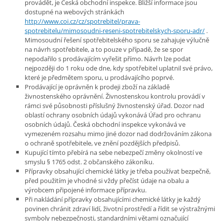
provádět, je Česká obchodní inspekce. Bližší informace jsou
dostupné na webových stránkách
http://www.coi.cz/cz/spotrebitel/prava-
spotrebitelu/mimosoudni-reseni-spotrebitelskych-sporu-adr/
.
Mimosoudní řešení spotřebitelského sporu se zahajuje výlučně
na návrh spotřebitele, a to pouze v případě, že se spor
nepodařilo s prodávajícím vyřešit přímo. Návrh lze podat
nejpozději do 1 roku ode dne, kdy spotřebitel uplatnil své právo,
které je předmětem sporu, u prodávajícího poprvé.
Prodávající je oprávněn k prodeji zboží na základě
živnostenského oprávnění. Živnostenskou kontrolu provádí v
rámci své působnosti příslušný živnostenský úřad. Dozor nad
oblastí ochrany osobních údajů vykonává Úřad pro ochranu
osobních údajů. Česká obchodní inspekce vykonává ve
vymezeném rozsahu mimo jiné dozor nad dodržováním zákona
o ochraně spotřebitele, ve znění pozdějších předpisů.
Kupující tímto přebírá na sebe nebezpečí změny okolností ve
smyslu § 1765 odst. 2 občanského zákoníku.
Přípravky obsahující chemické látky je třeba používat bezpečně,
před použitím je vhodné si vždy přečíst údaje na obalu a
výrobcem připojené informace přípravku.
Při nakládání přípravky obsahujícími chemické látky je každý
povinen chránit zdraví lidí, životní prostředí a řídit se výstražnými
symboly nebezpečnosti, standardními větami označující