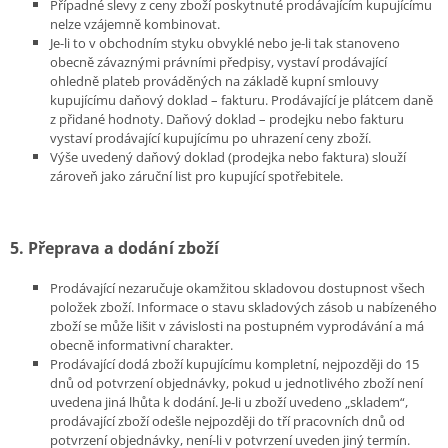
Případné slevy z ceny zboží poskytnuté prodávajícím kupujícímu
nelze vzájemně kombinovat.
Je-li to v obchodním styku obvyklé nebo je-li tak stanoveno
obecně závaznými právními předpisy, vystaví prodávající
ohledně plateb prováděných na základě kupní smlouvy
kupujícímu daňový doklad – fakturu. Prodávající je plátcem daně
z přidané hodnoty. Daňový doklad – prodejku nebo fakturu
vystaví prodávající kupujícímu po uhrazení ceny zboží.
Výše uvedený daňový doklad (prodejka nebo faktura) slouží
zároveň jako záruční list pro kupující spotřebitele.
5. Přeprava a dodání zboží
Prodávající nezaručuje okamžitou skladovou dostupnost všech
položek zboží. Informace o stavu skladových zásob u nabízeného
zboží se může lišit v závislosti na postupném vyprodávání a má
obecně informativní charakter.
Prodávající dodá zboží kupujícímu kompletní, nejpozději do 15
dnů od potvrzení objednávky, pokud u jednotlivého zboží není
uvedena jiná lhůta k dodání. Je-li u zboží uvedeno „skladem“,
prodávající zboží odešle nejpozději do tří pracovních dnů od
potvrzení objednávky, není-li v potvrzení uveden jiný termín.