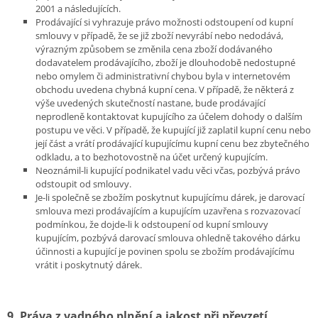
2001 a následujících.
Prodávající si vyhrazuje právo možnosti odstoupení od kupní
smlouvy v případě, že se již zboží nevyrábí nebo nedodává,
výrazným způsobem se změnila cena zboží dodávaného
dodavatelem prodávajícího, zboží je dlouhodobě nedostupné
nebo omylem či administrativní chybou byla v internetovém
obchodu uvedena chybná kupní cena. V případě, že některá z
výše uvedených skutečností nastane, bude prodávající
neprodleně kontaktovat kupujícího za účelem dohody o dalším
postupu ve věci. V případě, že kupující již zaplatil kupní cenu nebo
její část a vrátí prodávající kupujícímu kupní cenu bez zbytečného
odkladu, a to bezhotovostně na účet určený kupujícím.
Neoznámil-li kupující podnikatel vadu věci včas, pozbývá právo
odstoupit od smlouvy.
Je-li společně se zbožím poskytnut kupujícímu dárek, je darovací
smlouva mezi prodávajícím a kupujícím uzavřena s rozvazovací
podmínkou, že dojde-li k odstoupení od kupní smlouvy
kupujícím, pozbývá darovací smlouva ohledně takového dárku
účinnosti a kupující je povinen spolu se zbožím prodávajícímu
vrátit i poskytnutý dárek.
9. Práva z vadného plnění a jakost při převzetí