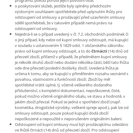
programu, pokud porušil jejich původní obal,
o poskytování služeb, jestliže byly splněny předchozím
výslovným souhlasem spotřebitele před uplynutím lhůty pro
odstoupení od smlouvy a prodávající před uzavřením smlouvy
sdělil spotřebiteli, že v takovém případě nemá právo na
odstoupení od smlouvy.
Nejedná-li se o případ uvedený v čl. 7.2. obchodních podmínek či
o jiný případ, kdy nelze od kupní smlouvy odstoupit, má kupující
v souladu s ustanovením § 1829 odst. 1 občanského zákoníku
právo od kupní smlouvy odstoupit, a to do
čtrnácti
(14) dnů od
převzetí zboží, přičemž v případě, že předmětem kupní smlouvy
je několik druhů zboží nebo dodání několika částí, běží tato lhůta
ode dne převzetí poslední dodávky zboží. Uvedená lhůta je
určena k tomu, aby se kupující v přiměřeném rozsahu seznámil s
povahou, vlastnostmi a funkčností zboží. Zboží by měl
spotřebitel vrátit úplné, tj. včetně veškerého dodaného
příslušenství, s kompletní dokumentací, nepoškozené, čisté,
pokud možno včetně originálního obalu, ve stavu a hodnotě, v
jakém zboží převzal. Pokud se jedná o spotřební zboží (např.
kosmetika, drogistické výrobky, veškeré spreje apod.), pak lze od
smlouvy odstoupit, pouze pokud kupující dodá zboží
nepoškozené a nepoužité v neporušeném originálním balení.
Odstoupení od kupní smlouvy musí být prodávajícímu odesláno
ve lhůtě čtrnácti (14) dnů od převzetí zboží. Pro odstoupení