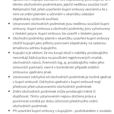
těmito obchodními podmínkami, jejichž nedílnou součást tvoří
Reklamační řád, před uzavřením kupní smlouvy seznámil a že s
nimi ve znění platném a účinném v okamžiku odeslání
objednávky výslovně souhlasí.
Ustanovení obchodních podmínek jsou nedílnou součástí kupní
smlouvy. Kupní smlouva a obchodní podmínky jsou vyhotoveny
v českém jazyce. Kupní smlouvu lze uzavřít v českém jazyce.
Obchodní podmínky platné v okamžiku uzavření kupní smlouvy
obdrží kupující jako přílohu potvrzení objednávky na zadanou
emailovou adresu kupujícího.
Kupující si je vědom, že mu koupí zboží z nabídky prodávajícího
nevznikají žádná práva na používání registrovaných značek,
obchodních názvů, firemních log, aj. prodávajícího nebo jeho
smluvních partnerů, není-li v konkrétním případě zvláštní
smlouvou ujednáno jinak.
Ustanovení odchylná od obchodních podmínek je možné sjednat
v kupní smlouvě. Odchylná ujednání v kupní smlouvě mají
přednost před ustanoveními obchodních podmínek.
Znění obchodních podmínek může prodávající měnit či
doplňovat. Tímto ustanovením nejsou dotčena práva a
povinnosti vzniklá po dobu účinnosti předchozího znění
obchodních podmínek.
Při uzavírání kupní smlouvy s kupujícím - podnikatelem v souladu