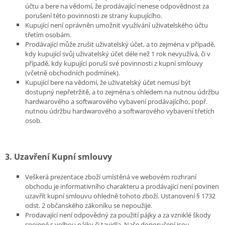
účtu a bere na vědomí, že prodávající nenese odpovědnost za
porušení této povinnosti ze strany kupujícího.
Kupující není oprávněn umožnit využívání uživatelského účtu
třetím osobám.
Prodávající může zrušit uživatelský účet, a to zejména v případě,
kdy kupující svůj uživatelský účet déle než 1 rok nevyužívá, či v
případě, kdy kupující poruší své povinnosti z kupní smlouvy
(včetně obchodních podmínek).
Kupující bere na vědomí, že uživatelský účet nemusí být
dostupný nepřetržitě, a to zejména s ohledem na nutnou údržbu
hardwarového a softwarového vybavení prodávajícího, popř.
nutnou údržbu hardwarového a softwarového vybavení třetích
osob.
3. Uzavření Kupní smlouvy
Veškerá prezentace zboží umístěná ve webovém rozhraní
obchodu je informativního charakteru a prodávající není povinen
uzavřít kupní smlouvu ohledně tohoto zboží. Ustanovení § 1732
odst. 2 občanského zákoníku se nepoužije.
Prodavající není odpovědný za použití pájky a za vzniklé škody
spojené s volbou pájky či tavidla. Naše doporučení jsou