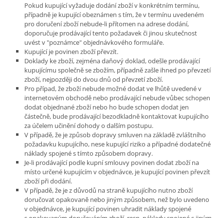
Pokud kupující vyžaduje dodání zboží v konkrétním termínu,
případně je kupující obeznámen s tím, že v termínu uvedeném
pro doručení zboží nebude-li přítomen na adrese dodání,
doporučuje prodávající tento požadavek či jinou skutečnost
uvést v "poznámce" objednávkového formuláře.
Kupující je povinen zboží převzít.
Doklady ke zboží, zejména daňový doklad, odešle prodávající
kupujícímu společně se zbožím, případně zašle ihned po převzetí
zboží, nejpozději do dvou dnů od převzetí zboží.
Pro případ, že zboží nebude možné dodat ve lhůtě uvedené v
internetovém obchodě nebo prodávající nebude vůbec schopen
dodat objednané zboží nebo ho bude schopen dodat jen
částečně, bude prodávající bezodkladně kontaktovat kupujícího
za účelem učinění dohody o dalším postupu.
V případě, že je způsob dopravy smluven na základě zvláštního
požadavku kupujícího, nese kupující riziko a případné dodatečné
náklady spojené s tímto způsobem dopravy.
Je-li prodávající podle kupní smlouvy povinen dodat zboží na
místo určené kupujícím v objednávce, je kupující povinen převzít
zboží při dodání.
V případě, že je z důvodů na straně kupujícího nutno zboží
doručovat opakovaně nebo jiným způsobem, než bylo uvedeno
v objednávce, je kupující povinen uhradit náklady spojené
s opakovaným doručováním zboží, resp. náklady spojené s jiným