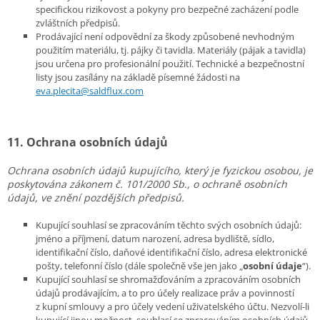
specifickou rizikovost a pokyny pro bezpečné zacházení podle
zvláštních předpisů.
Prodávající není odpovědní za škody způsobené nevhodným
použitím materiálu, tj. pájky či tavidla. Materiály (pájak a tavidla)
jsou určena pro profesionální použití. Technické a bezpečnostní
listy jsou zasílány na základě písemné žádosti na
eva.plecita@saldflux.com
11. Ochrana osobních údajů
Ochrana osobních údajů kupujícího, který je fyzickou osobou, je
poskytována zákonem č. 101/2000 Sb., o ochraně osobních
údajů, ve znění pozdějších předpisů.
Kupující souhlasí se zpracováním těchto svých osobních údajů:
jméno a příjmení, datum narození, adresa bydliště, sídlo,
identifikační číslo, daňové identifikační číslo, adresa elektronické
pošty, telefonní číslo (dále společně vše jen jako „
osobní údaje
“).
Kupující souhlasí se shromažďováním a zpracováním osobních
údajů prodávajícím, a to pro účely realizace práv a povinností
z kupní smlouvy a pro účely vedení uživatelského účtu. Nezvolí-li
kupující jinou možnost, souhlasí se zpracováním osobních údajů