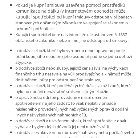
Pokud je kupní smlouva uzavřena pomocí prostředků
komunikace na dálku (v internetovém obchodě) může
kupující spotřebitel od
kupní smlouvy odstoupit v případech
stanovených občanským zákoníkem ve spojení se zákonem o
ochraně spotřebitele.
Kupující spotřebitel bere na vědomí, že dle ustanovení § 1837
občanského zákoníku, nelze mimo jiné odstoupit od smlouvy:
o dodávce zboží, které bylo vyrobeno nebo upraveno podle
přání kupujícího nebo pro jeho osobu případně se jedná o zboží
atypické,
o dodávce zboží nebo služby, jejichž cena závisí na výchylkách
finančního trhu nezávisle na vůli prodávajícího a k němuž může
dojít během lhůty pro odstoupení od smlouvy,
o dodávce zboží, které podléhá rychlé zkáze, jakož i zboží, které
bylo po dodání nenávratně smíseno s jiným zbožím,
o opravě nebo údržbě provedené v místě určeném
spotřebitelem na jeho žádost; to však neplatí v případě
následného provedení jiných než vyžádaných oprav či dodání
jiných než vyžádaných náhradních dílů,
o dodávce zboží v uzavřeném obalu, které spotřebitel z obalu
vyňal a z hygienických důvodů jej není možné vrátit,
o dodávce zvukové nebo obrazové nahrávky nebo počítačového