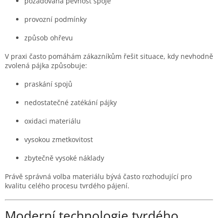
požadovaná pevnost spoje
provozní podmínky
způsob ohřevu
V praxi často pomáhám zákazníkům řešit situace, kdy nevhodně
zvolená pájka způsobuje:
praskání spojů
nedostatečné zatékání pájky
oxidaci materiálu
vysokou zmetkovitost
zbytečně vysoké náklady
Právě správná volba materiálu bývá často rozhodující pro
kvalitu celého procesu tvrdého pájení.
Moderní technologie tvrdého