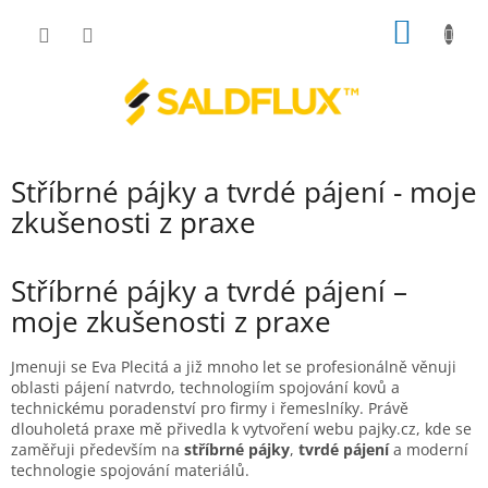
Přejít
NÁKUP
na
obsah
KOŠÍK
Stříbrné pájky a tvrdé pájení - moje
zkušenosti z praxe
Stříbrné pájky a tvrdé pájení –
moje zkušenosti z praxe
Jmenuji se Eva Plecitá a již mnoho let se profesionálně věnuji
oblasti pájení natvrdo, technologiím spojování kovů a
technickému poradenství pro firmy i řemeslníky. Právě
dlouholetá praxe mě přivedla k vytvoření webu pajky.cz, kde se
zaměřuji především na
stříbrné pájky
,
tvrdé pájení
a moderní
technologie spojování materiálů.