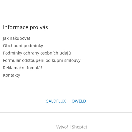
Z
á
p
a
Informace pro vás
t
Jak nakupovat
í
Obchodní podmínky
Podmínky ochrany osobních údajů
Formulář odstoupení od kupní smlouvy
Reklamační fomulář
Kontakty
SALDFLUX
OWELD
Vytvořil Shoptet