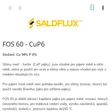
Přejít
NÁKUP
na
obsah
KOŠÍK
FOS 60 - CuP6
Složení: Cu 94% P 6%
Slitiny med´ - fosfor (CuP pájky)
jsou vhodné
pro pájení mědi a slitin
mědi, ne
lze
je použít
pro oceli
a slitiny niklu a nejsou
vhodné pro styk s
médiem obsahujícím síru.
Pro pájení čisté měďi
není potřeba tavidlo
, pro s
litiny (mosaz, bronz) lze
použít tavidlo Brasflux
(jako pro stříbrné pájky).
FOS 60 je d
obře tekoucí kapilární pájka pro pájení mědi, mosazi, bronzů,
červeného bronzu,
pro trubková vedení vody
, výrobu zásobníků, aparátů,
výměníků, boilerů,s
provozní teplotou do
150 °C.