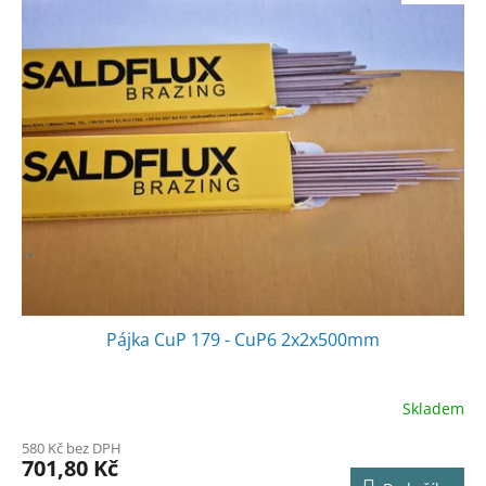
ý
o
p
d
i
u
s
k
p
t
r
ů
o
d
u
k
t
ů
Pájka CuP 179 - CuP6 2x2x500mm
Skladem
580 Kč bez DPH
701,80 Kč