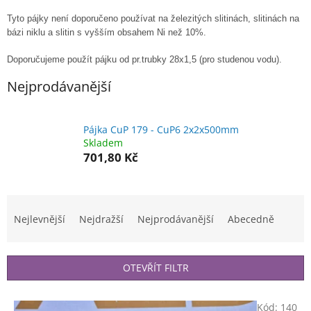
Tyto pájky není doporučeno používat na železitých slitinách, slitinách na
bázi niklu a slitin s vyšším obsahem Ni než 10%.
Doporučujeme použít pájku od pr.trubky 28x1,5 (pro studenou vodu).
Nejprodávanější
Pájka CuP 179 - CuP6 2x2x500mm
Skladem
701,80 Kč
Ř
a
Nejlevnější
Nejdražší
Nejprodávanější
Abecedně
z
e
n
OTEVŘÍT FILTR
í
p
V
r
Kód:
140