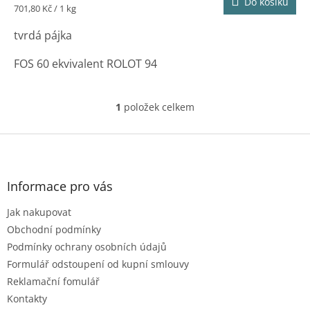
Do košíku
Měrná
701,80 Kč / 1 kg
cena:
tvrdá pájka
FOS 60 ekvivalent ROLOT 94
Složení: Cu94%P6%
1
položek celkem
O
Pracovní teplota: 710 -890 °C
v
l
Z
2x2x500mm
á
á
d
p
Prodej pouze po kg.
a
a
Informace pro vás
c
t
í
Výrobce: SALDFLUX srl
Jak nakupovat
í
p
r
Obchodní podmínky
v
Podmínky ochrany osobních údajů
k
Formulář odstoupení od kupní smlouvy
y
Reklamační fomulář
v
ý
Kontakty
p