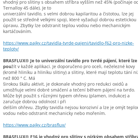
vhodný pro slitiny s obsahem stříbra vyšším než 45% (počínaje o
Ternalloy 45 dále). Je to
univerzální tavidlo, s velmi dobrou kapilaritou a čistotou, lze jej
použít se středně velkými spoji, které vyžadují dobrou estetickou
úpravu. Zbytky lze odstranit teplou vodou nebo mechanickým
kartáčováním.
https://www.pajky.cz/tavidla-tvrde-pajeni/tavidlo-f62-pro-nizke-
teploty/
BRASFLUX® Je to univerzální tavidlo pro tvrdé pájení, které lze
pou
žít v každé aplikaci. Je doporučeno pro oceli, neželezné kovy
(kromě hliníku a hliníku slitiny) a slitiny, které mají teplotu tání ni
než 800 ° C. Má
širokou škálu aktivit, je dokonale vhodný pro redukci oxidů a
umožňuje velmi dobré smáčení a tečení během pájení na tvrdo.
Může být použit s různými typem ohřevu (plamen, indukce) a
zaručuje dobrou odolnost i při
delším ohřevu. Zbytky tavidla nejsou korozivní a lze je omýt teplo
vodou nebo odstranit mechanicky nebo mořením.
https://www.pajky.cz/brasflux/
BRASFLUX® F16 je vhodný pro slitiny s nízkým obsahem stříbr