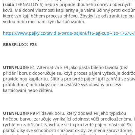
(řada
TERNALLOY S) nebo v případě dlouhého ohřevu obecných
kovů. Má dobré vlastnosti kapilarity a je velmi účinný proti oxidů
které vznikají během procesu ohřevu. Zbytky lze odstranit teplou
vodou nebo mechanickým kartáčováním.
https://www.pajky.cz/tavidla-tvrde-pajeni/f16-ag-cup--iso-17676-/
BRASFLUX® F25
UTENFLUX®
F4 Alternativa k F9 jako pasta bílého tavidla (bez
přidání boru); doporučuje se, když proces pájení vyžaduje dodrž
pravidelnou kapilaritu. Slitina pro tvrdé pájení (při zahřátí se stá
průhlednou) nebo když nejsou zvláště vyžadovány procesy
kartáčování nebo čištění.
UTENFLUX® F9
Přídavek boru, který dodává F9 jeho typickou
hnědou barvu, zaručuje vynikající odolnost vůči prodlouženému i
rychlému zahřívání. Navrhuje se to pro tvrdé pájení nástrojů Sk
plátků díky své schopnosti snižovat oxidy, zejména žáruvzdorné.