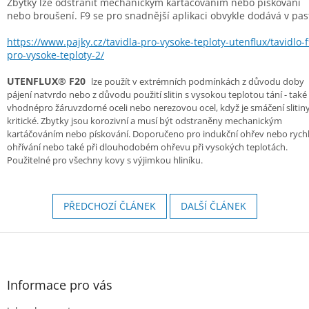
Zbytky lze odstranit mechanickým kartáčováním nebo pískování
nebo broušení. F9 se pro snadnější aplikaci obvykle dodává v pas
https://www.pajky.cz/tavidla-pro-vysoke-teploty-utenflux/tavidlo-f
pro-vysoke-teploty-2/
UTENFLUX® F20
lze použít v extrémních podmínkách z důvodu doby
pájení natvrdo nebo z důvodu použití slitin s vysokou teplotou tání - také
vhodnépro žáruvzdorné oceli nebo nerezovou ocel, když je smáčení slitin
kritické. Zbytky jsou korozivní a musí být odstraněny mechanickým
kartáčováním nebo pískování. Doporučeno pro indukční ohřev nebo rych
ohřívání nebo také při dlouhodobém ohřevu při vysokých teplotách.
Použitelné pro všechny kovy s výjimkou hliníku.
PŘEDCHOZÍ ČLÁNEK
DALŠÍ ČLÁNEK
Z
á
p
a
Informace pro vás
t