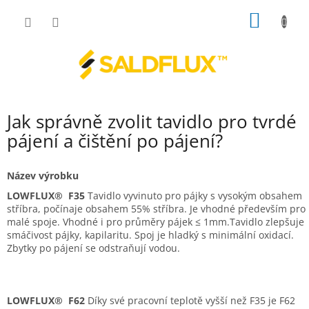
Přejít
NÁKUP
na
obsah
KOŠÍK
Jak správně zvolit tavidlo pro tvrdé
pájení a čištění po pájení?
Název výrobku
LOWFLUX® F35
Tavidlo vyvinuto pro pájky s vysokým obsahem
stříbra, počínaje obsahem 55% stříbra. Je vhodné především pro
malé spoje. Vhodné i pro průměry pájek ≤ 1mm.Tavidlo zlepšuje
smáčivost pájky, kapilaritu. Spoj je hladký s minimální oxidací.
Zbytky po pájení se odstraňují vodou.
LOWFLUX® F62
Díky své pracovní teplotě vyšší než F35 je F62