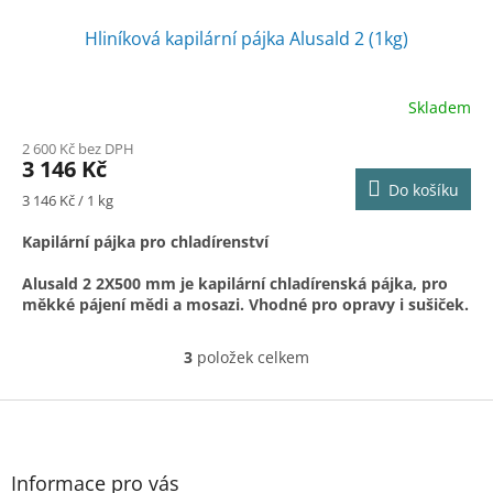
Hliníková kapilární pájka Alusald 2 (1kg)
Skladem
2 600 Kč bez DPH
3 146 Kč
Do košíku
Měrná
3 146 Kč / 1 kg
cena:
Kapilární pájka pro chladírenství
Alusald 2 2X500 mm je kapilární chladírenská pájka, pro
měkké pájení mědi a mosazi. Vhodné pro opravy i sušiček.
Pájka je naplněna nekorozivním tavidlem, není nutné
odstrańovat tavidlo. Teplota tavení pájky je nízká cca 380
3
položek celkem
O
- 400 C. Pájka je vhodná pro pájení plamenem.
v
l
Z
Norma: Zn98Al2
á
á
d
Použití pájky: Pájení v chladírenství, klimatizace, sušičky a
p
a
pračky. Pájka obahuje hliník a není určena pro
a
Informace pro vás
c
potravinářství a vysokotlaké systémy.