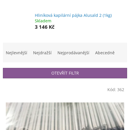
Hliníková kapilární pájka Alusald 2 (1kg)
Skladem
3 146 Kč
Ř
a
Nejlevnější
Nejdražší
Nejprodávanější
Abecedně
z
e
n
OTEVŘÍT FILTR
í
p
V
r
Kód:
362
ý
o
p
d
i
u
s
k
p
t
r
ů