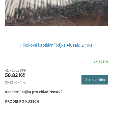
o
d
u
k
t
ů
Hliníková kapilární pájka Alusald 2 (1ks)
Skladem
42 Kč bez DPH
50,82 Kč
Do košíku
Měrná
50,82 Kč / 1 ks
cena:
Kapilární pájka pro chladírenství
PRODEJ PO KUSECH
Alusald 2 2X500 mm je kapilární chladírenská pájka, pro