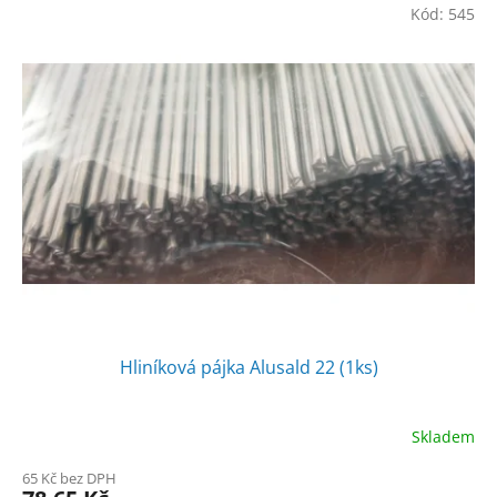
měkké pájení mědi a mosazi. Vhodné pro opravy i sušiček.
Kód:
545
Pájka je naplněna nekorozivním tavidlem, není nutné
odstrańovat tavidlo. Teplota tavení pájky je nízká cca 430
- 440°
C. Pájka je vhodná pro pájení plamenem.
Vhodné typy slitin hliníku: Al99,5, AlMgSi 0,5 (AW 6060)
Pokud hledáte vhodnou pájku, napište, rádi poradíme. Je
nutné znát složení hliníku.
Norma: Zn98Al2
Použití pájky: Pájení v chladírenství, klimatizace, sušičky a
pračky. Pájka obsahuje hliník a není určena pro
potravinářství a vysokotlaké systémy.
Vhodná pro opravy střech, v použití v kovotlačitelství.
Hliníková pájka Alusald 22 (1ks)
Skladem
65 Kč bez DPH