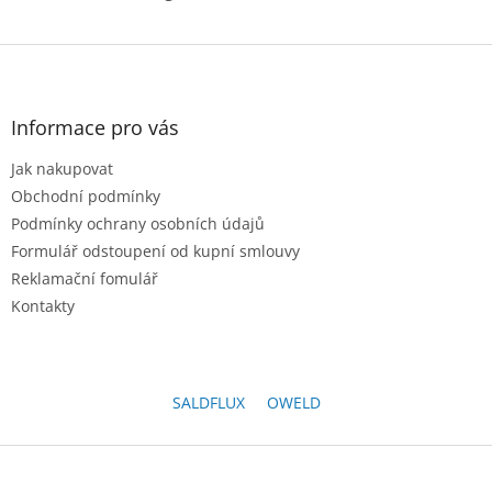
Z
á
p
a
Informace pro vás
t
Jak nakupovat
í
Obchodní podmínky
Podmínky ochrany osobních údajů
Formulář odstoupení od kupní smlouvy
Reklamační fomulář
Kontakty
SALDFLUX
OWELD