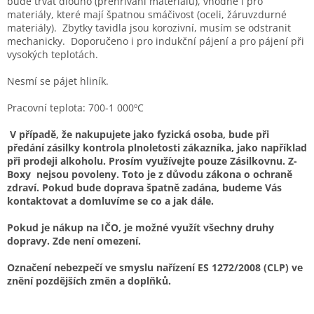
bude trvat dlouho (přehřívání materiálu), vhodné i pro
materiály, které mají špatnou smáčivost (oceli, žáruvzdurné
materiály). Zbytky tavidla jsou korozivní, musím se odstranit
mechanicky. Doporučeno i pro indukční pájení a pro pájení při
vysokých teplotách.
Nesmí se pájet hliník.
Pracovní teplota: 700-1 000ºC
V případě, že nakupujete jako fyzická osoba, bude při
předání zásilky kontrola plnoletosti zákazníka, jako například
při prodeji alkoholu. Prosím využívejte pouze Zásilkovnu. Z-
Boxy nejsou povoleny. Toto je z důvodu zákona o ochraně
zdraví. Pokud bude doprava špatně zadána, budeme Vás
kontaktovat a domluvíme se co a jak dále.
Pokud je nákup na IČO, je možné využít všechny druhy
dopravy. Zde není omezení.
Označení nebezpečí ve smyslu nařízení ES 1272/2008 (CLP) ve
znění pozdějších změn a doplňků.