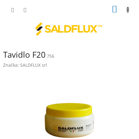
Přejít
NÁKUP
na
obsah
KOŠÍK
Tavidlo F20
756
Značka:
SALDFLUX srl