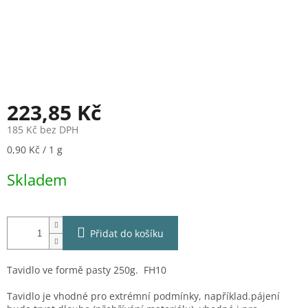
223,85 Kč
185 Kč bez DPH
Měrná
0,90 Kč / 1 g
cena:
Skladem
Přidat do košíku
Tavidlo ve formě pasty 250g. FH10
Tavidlo je vhodné pro extrémní podmínky, například.pájení