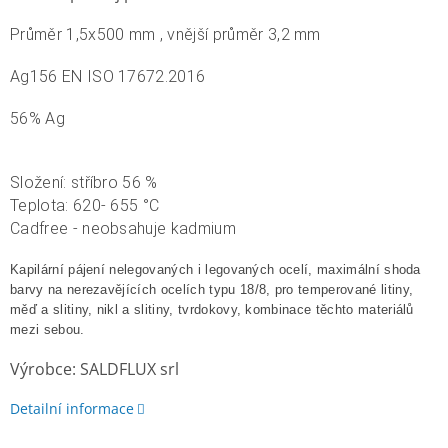
Průměr 1,5x500 mm , vnější průměr 3,2 mm
Ag156 EN ISO 17672.2016
56% Ag
Složení: stříbro 56 %
Teplota: 620- 655 °C
Cadfree - neobsahuje kadmium
Kapilární pájení
nelegovaných i legovaných ocelí
, maximální shoda
barvy na
nerezavějících
ocelích typu 18/8, pro
temperované lit
i
ny,
měď a
slitin
y, nikl a
slitin
y, tvrdokovy
,
kombinace
těchto
materiálů
mezi sebou.
Výrobce: SALDFLUX srl
Detailní informace