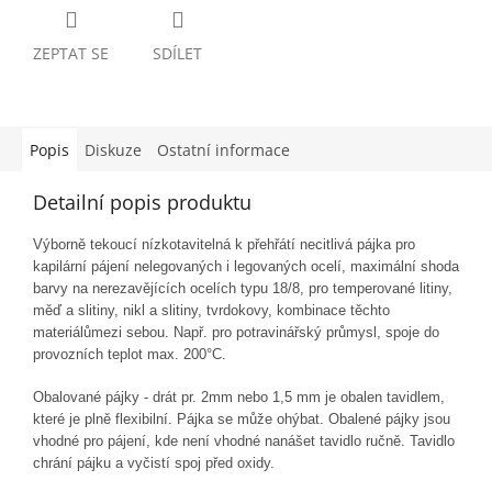
ZEPTAT SE
SDÍLET
Popis
Diskuze
Ostatní informace
Detailní popis produktu
Výborně tekoucí
nízkotavitelná
k přeh
řátí necitlivá pájka
pro
kapilární pájení
nelegovaných i legovaných ocelí
, maximální shoda
barvy na
nerezavějících
ocelích typu 18/8, pro
temperované lit
i
ny,
měď a
slitin
y, nikl a
slitin
y, tvrdokovy
,
kombinace
těchto
materiálů
mezi sebou.
Např. pro potravinářský průmysl,
spoje
do
provozních teplot max. 200°C.
Obalované pájky - drát pr. 2mm nebo 1,5 mm je obalen tavidlem,
které je plně flexibilní. Pájka se může ohýbat. Obalené pájky jsou
vhodné pro pájení, kde není vhodné nanášet tavidlo ručně. Tavidlo
chrání pájku a vyčistí spoj před oxidy.