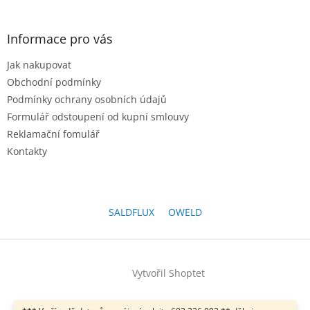
á
p
a
Informace pro vás
t
Jak nakupovat
í
Obchodní podmínky
Podmínky ochrany osobních údajů
Formulář odstoupení od kupní smlouvy
Reklamační fomulář
Kontakty
SALDFLUX
OWELD
Vytvořil Shoptet