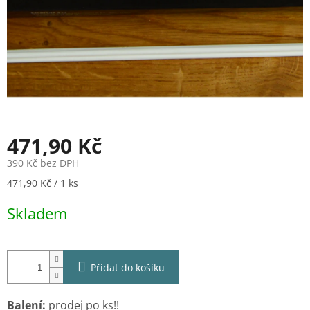
471,90 Kč
390 Kč bez DPH
Měrná
471,90 Kč / 1 ks
cena:
Skladem
Přidat do košíku
Balení:
prodej po ks!!