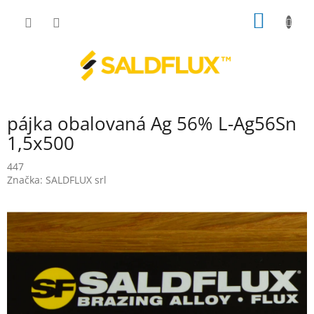
Přejít
NÁKUP
na
obsah
KOŠÍK
pájka obalovaná Ag 56% L-Ag56Sn
1,5x500
447
Značka:
SALDFLUX srl