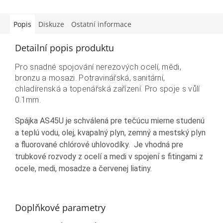
Popis
Diskuze
Ostatní informace
Detailní popis produktu
Pro snadné spojování nerezových ocelí, mědi,
bronzu a mosazi. Potravinářská, sanitární,
chladírenská a topenářská zařízení. Pro spoje s vůlí
0.1mm.
Spájka AS45U je schválená pre tečúcu mierne studenú
a teplú vodu, olej, kvapalný plyn, zemný a mestský plyn
a fluorované chlórové uhlovodíky. Je vhodná pre
trubkové rozvody z ocelí a medi v spojení s fitingami z
ocele, medi, mosadze a červenej liatiny.
Doplňkové parametry