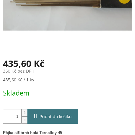
435,60 Kč
360 Kč bez DPH
Měrná
435,60 Kč / 1 ks
cena:
Skladem
Přidat do košíku
Pájka stříbrná holá Ternalloy 45