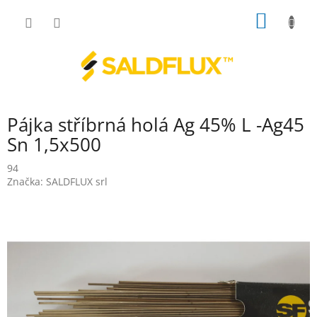
Přejít
NÁKUP
na
obsah
KOŠÍK
Pájka stříbrná holá Ag 45% L -Ag45
Sn 1,5x500
94
Značka:
SALDFLUX srl