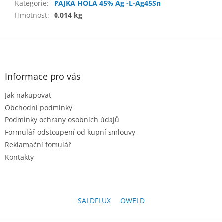
Kategorie
:
PÁJKA HOLÁ 45% Ag -L-Ag45Sn
Hmotnost
:
0.014 kg
Z
á
p
a
Informace pro vás
t
Jak nakupovat
í
Obchodní podmínky
Podmínky ochrany osobních údajů
Formulář odstoupení od kupní smlouvy
Reklamační fomulář
Kontakty
SALDFLUX
OWELD