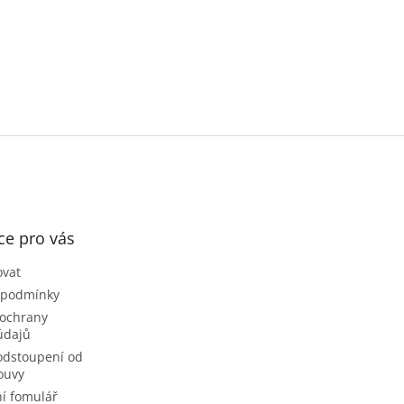
ce pro vás
ovat
 podmínky
ochrany
údajů
odstoupení od
ouvy
í fomulář