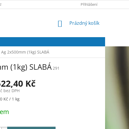
NY OSOBNÍCH ÚDAJŮ
FORMULÁŘ ODSTOUPENÍ OD KUPNÍ SMLOUV
Přihlášení
NÁKUPNÍ
Prázdný košík
KOŠÍK
% Ag 2x500mm (1kg) SLABÁ
mm (1kg) SLABÁ
291
522,40 Kč
Kč bez DPH
0 Kč / 1 kg
dem