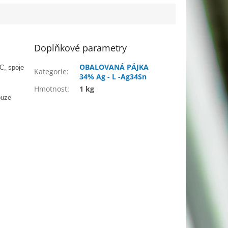
Doplňkové parametry
OBALOVANÁ PÁJKA
°C
, spoje
Kategorie
:
34% Ag - L -Ag34Sn
Hmotnost
:
1 kg
ouze