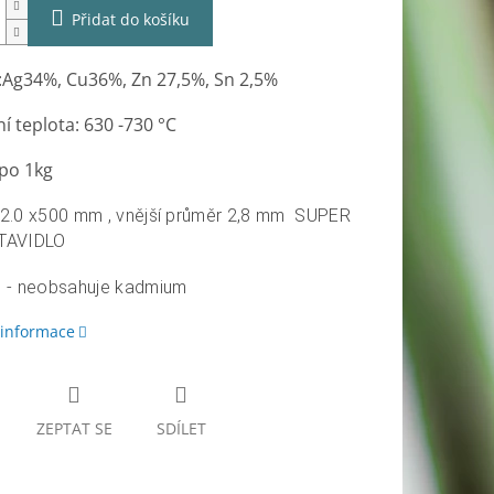
Přidat do košíku
:Ag34%, Cu36%, Zn 27,5%, Sn 2,5%
í teplota: 630 -730 °C
po 1kg
2.0 x500 mm , vnější průměr 2,8 mm SUPER
TAVIDLO
 - neobsahuje kadmium
 informace
ZEPTAT SE
SDÍLET