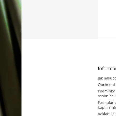
Z
á
p
a
t
Informa
í
Jak nakup
Obchodní
Podmínky 
osobních 
Formulář 
kupní sml
Reklamačn