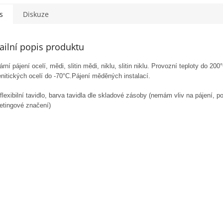
s
Diskuze
ailní popis produktu
ární pájení ocelí, mědi, slit
in mědi, niklu, slitin niklu. Provozní teploty do
200
nitických ocelí do
-70°C.
Pájení měděných instalací.
flexibilní tavidlo, barva tavidla dle skladové zásoby (nemám vliv na pájení, p
etingové značení)