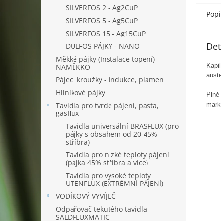
SILVERFOS 2 - Ag2CuP
Popi
SILVERFOS 5 - Ag5CuP
SILVERFOS 15 - Ag15CuP
Det
DULFOS PÁJKY - NANO
Měkké pájky (Instalace topení)
Kapil
NAMĚKKO
auste
Pájecí kroužky - indukce, plamen
Hliníkové pájky
Plně 
Tavidla pro tvrdé pájení, pasta,
mark
gasflux
Tavidla universální BRASFLUX (pro
pájky s obsahem od 20-45%
stříbra)
Tavidla pro nízké teploty pájení
(pájka 45% stříbra a více)
Tavidla pro vysoké teploty
UTENFLUX (EXTRÉMNÍ PÁJENÍ)
VODÍKOVÝ VYVÍJEČ
Odpařovač tekutého tavidla
SALDFLUXMATIC