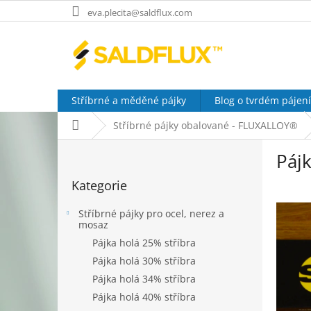
Přejít
eva.plecita@saldflux.com
na
obsah
Stříbrné a měděné pájky
Blog o tvrdém pájení
Domů
Stříbrné pájky obalované - FLUXALLOY®
P
Páj
o
Přeskočit
s
Kategorie
kategorie
t
r
Stříbrné pájky pro ocel, nerez a
a
mosaz
n
Pájka holá 25% stříbra
n
Pájka holá 30% stříbra
í
Pájka holá 34% stříbra
p
a
Pájka holá 40% stříbra