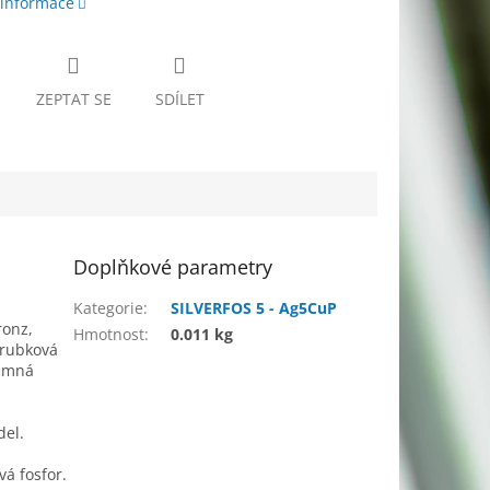
 informace
ZEPTAT SE
SDÍLET
Doplňkové parametry
Kategorie
:
SILVERFOS 5 - Ag5CuP
ronz,
Hmotnost
:
0.011 kg
trubková
jemná
del.
vá fosfor.