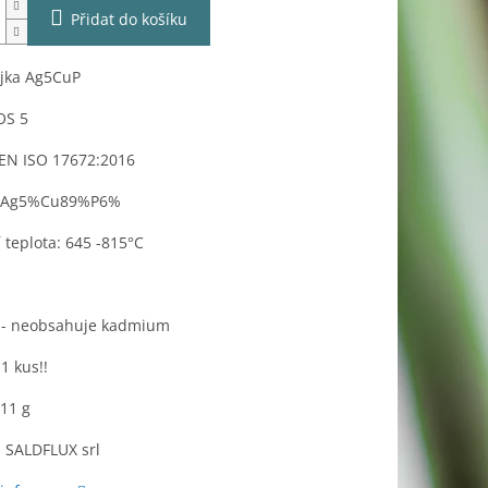
Přidat do košíku
ájka Ag5CuP
OS 5
EN ISO 17672:2016
: Ag5%Cu89%P6%
 teplota: 645 -815°C
 - neobsahuje kadmium
1 kus!!
 11 g
 SALDFLUX srl