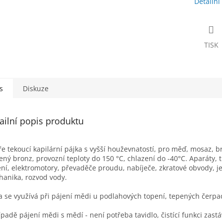
Detailní
TISK
s
Diskuze
ailní popis produktu
e tekoucí kapilární pájka s vyšší houževnatostí, pro měď, mosaz, b
ený bronz, provozní teploty do 150 °C, chlazení do -40°C. Aparáty, 
ní, elektromotory, převaděče proudu, nabíječe, zkratové obvody, 
anika, rozvod vody.
a se využívá při pájení mědi u podlahových topení, tepených čerpa
ípadě pájení mědi s mědí - není potřeba tavidlo, čistící funkci zastá