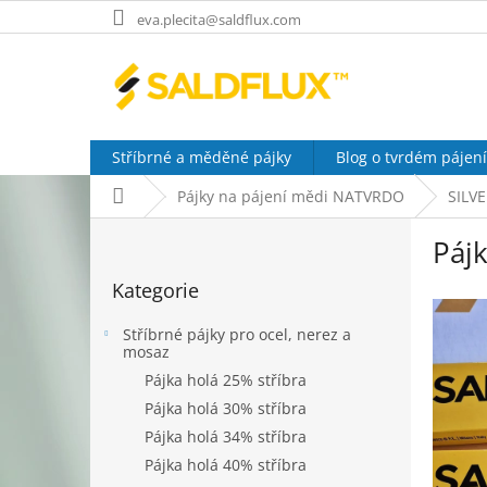
Přejít
eva.plecita@saldflux.com
na
obsah
Stříbrné a měděné pájky
Blog o tvrdém pájení
Domů
Pájky na pájení mědi NATVRDO
SILV
P
Páj
o
Přeskočit
s
Kategorie
kategorie
t
r
Stříbrné pájky pro ocel, nerez a
a
mosaz
n
Pájka holá 25% stříbra
n
Pájka holá 30% stříbra
í
Pájka holá 34% stříbra
p
a
Pájka holá 40% stříbra