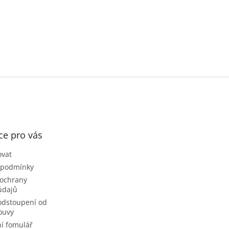
ce pro vás
ovat
 podmínky
ochrany
údajů
odstoupení od
ouvy
í fomulář