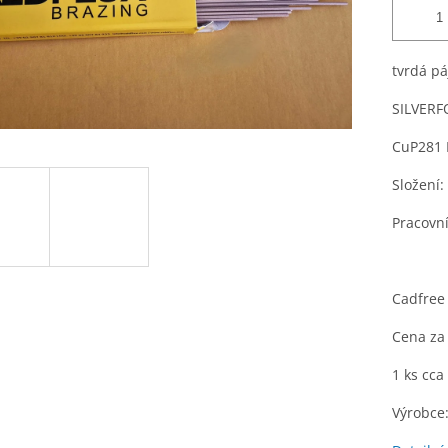
tvrdá p
SILVERF
CuP281 
Složení
Pracovní
Cadfree
Cena za 
1 ks cca
Výrobce: