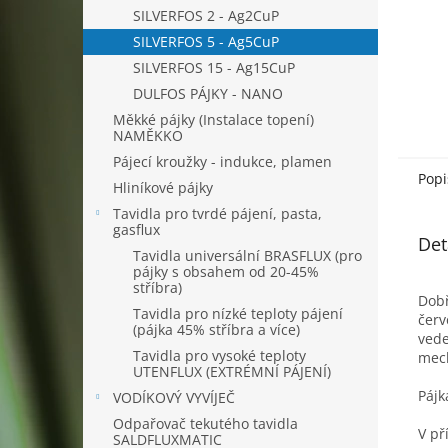
SILVERFOS 2 - Ag2CuP
SILVERFOS 5 - Ag5CuP
SILVERFOS 15 - Ag15CuP
DULFOS PÁJKY - NANO
Měkké pájky (Instalace topení)
NAMĚKKO
Pájecí kroužky - indukce, plamen
Popi
Hliníkové pájky
Tavidla pro tvrdé pájení, pasta,
gasflux
Det
Tavidla universální BRASFLUX (pro
pájky s obsahem od 20-45%
stříbra)
Dobř
Tavidla pro nízké teploty pájení
červ
(pájka 45% stříbra a více)
vede
Tavidla pro vysoké teploty
mech
UTENFLUX (EXTRÉMNÍ PÁJENÍ)
Pájk
VODÍKOVÝ VYVÍJEČ
Odpařovač tekutého tavidla
V př
SALDFLUXMATIC