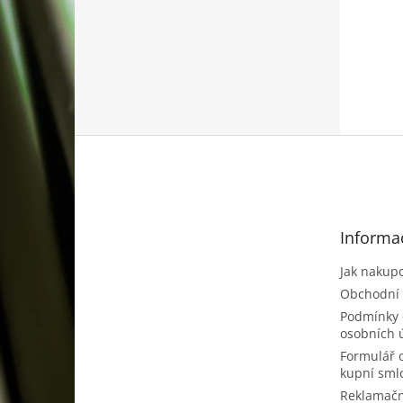
Z
á
p
a
t
Informa
í
Jak nakup
Obchodní
Podmínky 
osobních 
Formulář 
kupní sml
Reklamačn