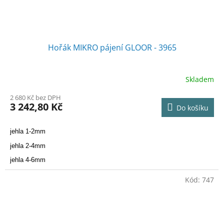
Hořák MIKRO pájení GLOOR - 3965
Skladem
2 680 Kč bez DPH
3 242,80 Kč
Do košíku
jehla 1-2mm
jehla 2-4mm
jehla 4-6mm
Kód:
747
Nutno dokoupit rukojet 3901