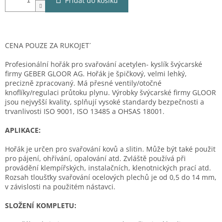
Přidat do košíku
CENA POUZE ZA RUKOJET´
Profesionální hořák pro svařování acetylen- kyslík švýcarské
firmy GEBER GLOOR AG. Hořák je špičkový, velmi lehký,
precizně zpracovaný. Má přesné ventily/otočné
knoflíky/regulaci průtoku plynu. Výrobky švýcarské firmy GLOOR
jsou nejvyšší kvality, splňují vysoké standardy bezpečnosti a
trvanlivosti ISO 9001, ISO 13485 a OHSAS 18001.
APLIKACE:
Hořák je určen pro svařování kovů a slitin. Může být také použit
pro pájení, ohřívání, opalování atd. Zvláště používá při
provádění klempířských, instalačních, klenotnických prací atd.
Rozsah tloušťky svařování ocelových plechů je od 0,5 do 14 mm,
v závislosti na použitém nástavci.
SLOŽENÍ KOMPLETU: