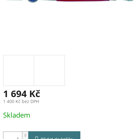
1 694 Kč
1 400 Kč bez DPH
Měrná
Skladem
cena: