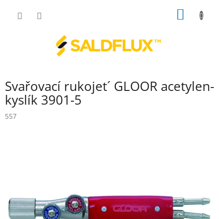
Přejít
NÁKUP
na
obsah
KOŠÍK
Svařovací rukojet´ GLOOR acetylen-
kyslík 3901-5
557