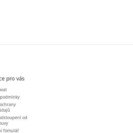
ce pro vás
ovat
 podmínky
ochrany
údajů
odstoupení od
ouvy
í fomulář