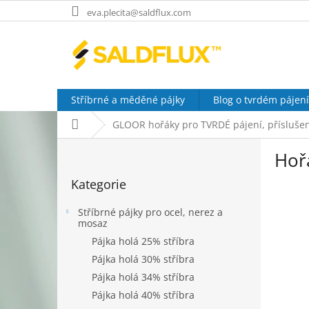
Přejít
eva.plecita@saldflux.com
na
obsah
Stříbrné a měděné pájky
Blog o tvrdém pájení
Domů
GLOOR hořáky pro TVRDÉ pájení, příslušen
P
Hoř
o
Přeskočit
s
Kategorie
kategorie
t
r
Stříbrné pájky pro ocel, nerez a
a
mosaz
n
Pájka holá 25% stříbra
n
Pájka holá 30% stříbra
í
Pájka holá 34% stříbra
p
a
Pájka holá 40% stříbra