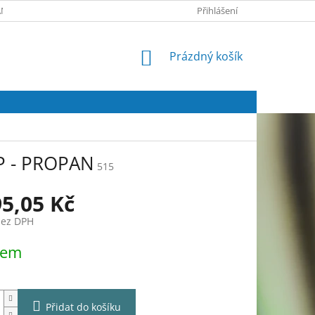
NY OSOBNÍCH ÚDAJŮ
FORMULÁŘ ODSTOUPENÍ OD KUPNÍ SMLOUV
Přihlášení
NÁKUPNÍ
Prázdný košík
KOŠÍK
P - PROPAN
515
95,05 Kč
bez DPH
dem
Přidat do košíku