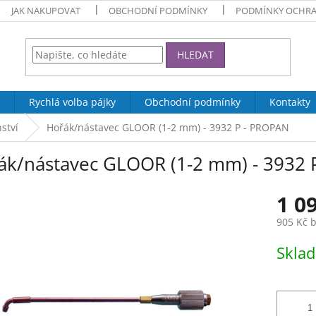
JAK NAKUPOVAT
OBCHODNÍ PODMÍNKY
PODMÍNKY OCHRA
HLEDAT
Rychlá volba pájky
Obchodní podmínky
Kontakty
ství
Hořák/nástavec GLOOR (1-2 mm) - 3932 P - PROPAN
ák/nástavec GLOOR (1-2 mm) - 3932 
1 0
905 Kč 
Měrná
Skla
cena: