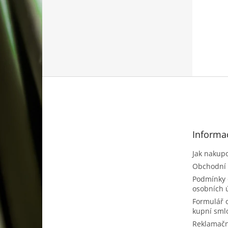
Z
á
p
a
t
Informa
í
Jak nakup
Obchodní
Podmínky 
osobních 
Formulář 
kupní sml
Reklamačn