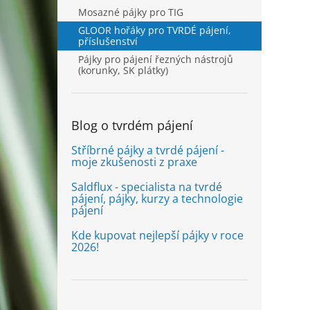
Mosazné pájky pro TIG
GLOOR hořáky pro TVRDÉ pájení,
příslušenství
Pájky pro pájení řezných nástrojů
(korunky, SK plátky)
Blog o tvrdém pájení
Stříbrné pájky a tvrdé pájení -
moje zkušenosti z praxe
Saldflux - specialista na tvrdé
pájení, pájky, kurzy a technologie
pájení
Kde kupovat nejlepší pájky v roce
2026!