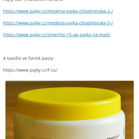
https://www.pajky.cz/medena-pajka-chladirenska-2-/
https://www.pajky.cz/medena-pajka-chladirenska-5-/
https://www.pajky.cz/silverfos-15-ag-pajka-na-med/
A tavidlo ve formě pasty:
https://www.pajky.cz/f-cu/