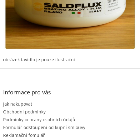
obrázek tavidlo je pouze ilustrační
Z
á
p
a
Informace pro vás
t
Jak nakupovat
í
Obchodní podmínky
Podmínky ochrany osobních údajů
Formulář odstoupení od kupní smlouvy
Reklamační fomulář