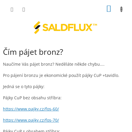
Přejít
NÁKUP
na
obsah
KOŠÍK
Čím pájet bronz?
Naučíme Vás pájet bronz? Neděláte někde chybu....
Pro pájení bronzu je ekonomické použít pájky CuP +tavidlo.
Jedná se o tyto pájky:
Pájky CuP bez obsahu stříbra:
https://www.pajky.cz/fos-60/
https://www.pajky.cz/fos-70/
Pájky CuP s obsahem stříbra: