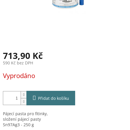
713,90 Kč
590 Kč bez DPH
Měrná
Vyprodáno
cena:
Přidat do košíku
Pájecí pasta pro fitinky,
složení pájecí pasty
Sn97Ag3 - 250 g