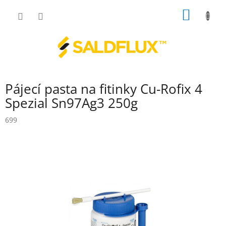
Přejít
NÁKUP
na
obsah
KOŠÍK
Pájecí pasta na fitinky Cu-Rofix 4
Spezial Sn97Ag3 250g
699