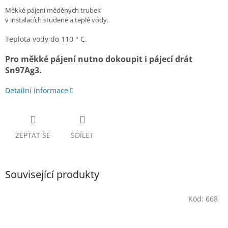
Měkké pájení měděných trubek
v instalacích studené a teplé vody.
Teplota vody do 110 ° C.
Pro měkké pájení nutno dokoupit i pájecí drát
Sn97Ag3.
Detailní informace
ZEPTAT SE
SDÍLET
Související produkty
Kód:
668