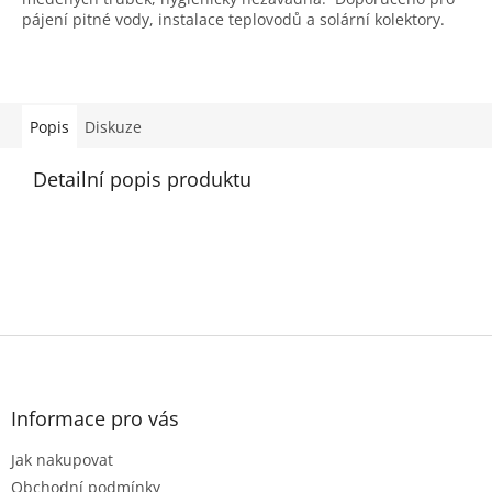
pájení pitné vody, instalace teplovodů a solární kolektory.
Rozměr: pr. 2 mm na cívce 250 g
ISO 9453
Popis
Diskuze
Výrobce: Felder Lottechnik
Detailní popis produktu
Z
á
p
a
Informace pro vás
t
Jak nakupovat
í
Obchodní podmínky