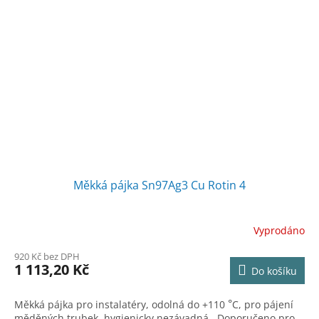
Měkká pájka Sn97Ag3 Cu Rotin 4
Vyprodáno
920 Kč bez DPH
1 113,20 Kč
Do košíku
Měkká pájka pro instalatéry, odolná do +110
C, pro pájení
°
měděných trubek, hygienicky nezávadná. Doporučeno pro